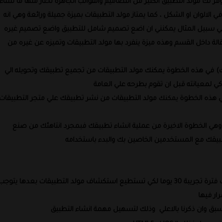
ك مولد التطبيق الكثير من التصاميم والقوالب الجاهزة تختار منها ما تشاء
الالوان او الشكل ، كما يمتاز مولد التطبيقات بميزة جميلة ورائعة وهي انه
بيل المثال يمكنني ان اضع تصميم شامل للتطبيق واضع تصميم غيره
ة داخل القسم وهذه ميزة ينفرد بها مولد التطبيقات وتميزه عن غيره من
فك) في هذه الخطوة يمكنك مولد التطبيقات من تجميع تطبيقك وتحويله الي
ي لمعيانته قبل ان تقوم بطرحه علي العامة
في هذه الخطوة
مولد التطبيقات من نشر تطبيقك علي متجر التطبيقات
يمكنك
هي الخطوة الاخيرة من عملية انشاء تطبيقك فبمجرد انتاهئك من صنع
يقك مع المستخدمين الخاصين بك والبدء باستخدامه
في حال اذا كنت مستخدم جديد يمنحك مولد التطبيقات فترة تجريبة 30 يوما لكي تستطيع استكشاف مولد التطبيقات بعدها يتوجب
ار فيها
 وان ذكرنا بالاعلي وذلك لتسهيل مهمة انشاء التطبيق