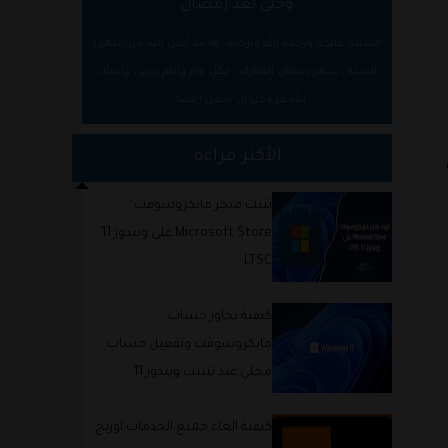
وحتى بعد رمضان
السلام عليكم ورحمة الله وبركاته ، ها قد أقبل إلينا خير شهور
السنة ، شهر رمضان المبارك ، فكل عام وأنتم بخير ، وأسأل
الله عز وجل أن يجعل رمضا...
الأكثر قراءة
ثبيت متجر مايكروسوفت
Microsoft Store على ويندوز 11
LTSC
كيفية تجاوز حساب
مايكروسوفت وتفعيل حساب
محلي عند تثبيت ويندوز 11
كيفية الغاء جميع الخدمات اورنج