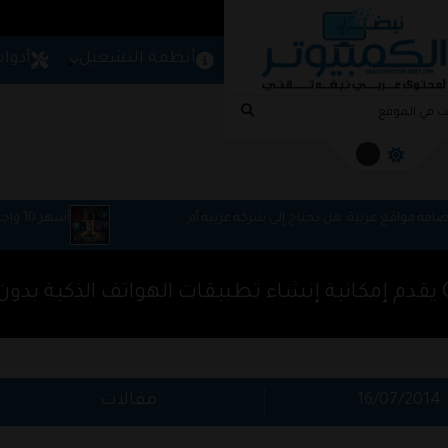
المزيد
امج
شروحات
مواقع
أنظمة التشغيل
أدوا
كة عربية أم
أشهر 10 واجهات سطح مكتب في لينكس: تاري
ومميزاتها وعيوبها
جية
16/07/2014
مقالات