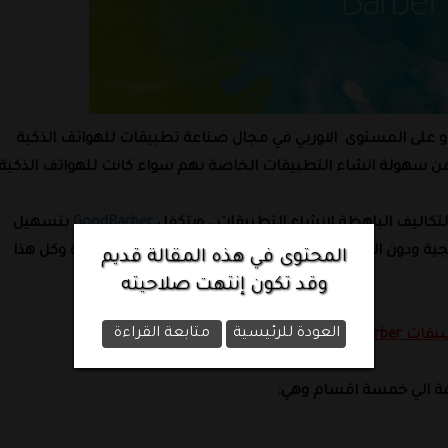
و على المستوى
الاوربي في مجال صناعة تطبيقات للهواتف الذكية
ن سهولة انشاء التطبيقات الخاصة بهم سواء كانت للهواتف الذكية
التكاليف الباهظة لانشاء التطبيقات ، ويتكفل
GoodBarber
بتسهيل
جية ودون الحاجة الي كتابة
ولو كلمةو احدة من كود البرمجة وكل هذا
المحتوى في هذه المقالة قديم
وقد تكون إنتهت صلاحيته
العودة للرئيسية
متابعة القراءة
طبيقات
GoodBarber
مة الي خمسة اقسام وهي
: