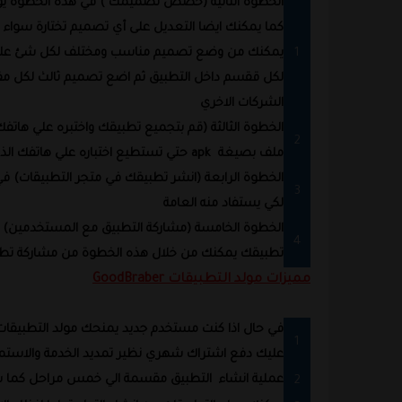
الخطوة الثانية (خصص تصميمك ) في هذه الخطوة يوفر ل
كما يمكنك ايضا التعديل على أي تصميم تختارة سواء في 
يمكنك من وضع تصميم مناسب ومختلف لكل شئ علي س
لكل ققسم داخل التطبيق ثم اضع تصميم ثالث لكل مقال
الشركات الاخري
الخطوة الثالثة (قم بتجميع تطبيقك واختبره علي هات
ملف بصيغة
apk
حتي تستطيع اختباره علي هاتفك الذك
الخطوة الرابعة (انشر تطبيقك في متجر التطبيقات) 
لكي يستفاد منه العامة
الخطوة الخامسة (مشاركة التطبيق مع المستخدمين) و
تطبيقك يمكنك من خلال هذه الخطوة من مشاركة تطب
مميزات مولد التطبيقات
GoodBraber
عليك دفع اشتراك شهري نظير تمديد الخدمة والاستمر
عملية انشاء
التطبيق مقسمة الي خمس مراحل كما سبق