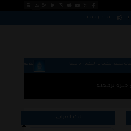
ت
جيست بوست
خها
طريقة تحميل macOS Golden Gate 27 نسخة المطورين
البث القرآني