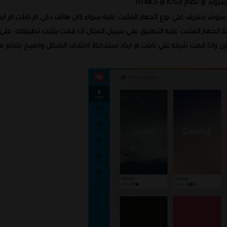
رويد او نظام الـ
IOS
او
HTML5
ف يتعرف علي نوع الجهاز المثبت عليه سواء كان هاتف ذكي ام تابلت ام ايبا
هاز المثبت عليه التطبيق علي سبيل المثال اذا قمت بتثيت تطبيقك
على
ذا قمت بثبيته علي تابلت او ايباد ستلاحظ احتلاف الشكل واصبح يتلائم م