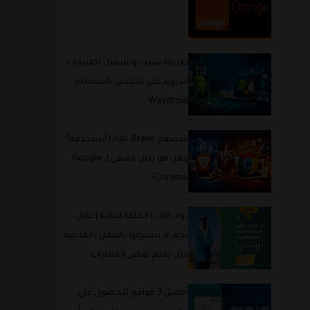
طريقة تثبيت وتشغيل تطبيقات
أندرويد على لينكس باستخدام
Waydroid
متصفح Brave: لماذا أستخدمه؟
وهل هو بديل حقيقي لـ Google
Chrome؟
رواد كاف | الحلقة الثالثة | عادل
نجم: لا تتسرعوا بالعمل بالمنصة
قبل تعلم بعض المهارات
والتميز بها
أفضل 3 مواقع للحصول على