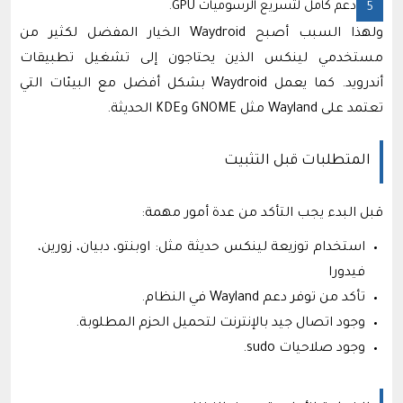
دعم كامل لتسريع الرسوميات GPU.
ولهذا السبب أصبح Waydroid الخيار المفضل لكثير من
مستخدمي لينكس الذين يحتاجون إلى تشغيل تطبيقات
أندرويد. كما يعمل Waydroid بشكل أفضل مع البيئات التي
تعتمد على Wayland مثل GNOME وKDE الحديثة.
المتطلبات قبل التثبيت
قبل البدء يجب التأكد من عدة أمور مهمة:
استخدام توزيعة لينكس حديثة مثل: اوبنتو، دبيان، زورين،
فيدورا
تأكد من توفر دعم Wayland في النظام.
وجود اتصال جيد بالإنترنت لتحميل الحزم المطلوبة.
وجود صلاحيات sudo.