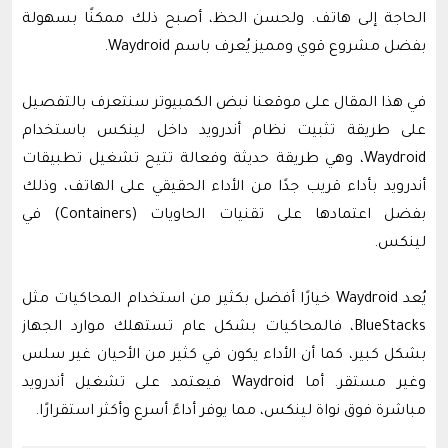
الحاجة إلى هاتف. ولحسن الحظ، أصبح ذلك ممكنًا بسهولة
بفضل مشروع قوي ومميز يُعرف باسم Waydroid.
في هذا المقال على موقعنا نبض الكمبيوتر سنتعرف بالتفصيل
على طريقة تثبيت نظام أندرويد داخل لينكس باستخدام
Waydroid، وهي طريقة حديثة وفعالة تتيح تشغيل تطبيقات
أندرويد بأداء قريب جدًا من الأداء الحقيقي على الهاتف، وذلك
بفضل اعتمادها على تقنيات الحاويات (Containers) في
لينكس.
يُعد Waydroid خيارًا أفضل بكثير من استخدام المحاكيات مثل
BlueStacks، فالمحاكيات بشكل عام تستهلك موارد الجهاز
بشكل كبير، كما أن الأداء يكون في كثير من الأحيان غير سلس
وغير مستقر. أما Waydroid فيعتمد على تشغيل أندرويد
مباشرة فوق نواة لينكس، مما يوفر أداءً أسرع وأكثر استقرارًا.