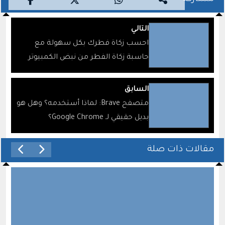
التالي
احسب زكاة فطرك بكل سهولة مع
حاسبة زكاة الفطر من نبض الكمبيوتر
السابق
متصفح Brave: لماذا أستخدمه؟ وهل هو
بديل حقيقي لـ Google Chrome؟
مقالات ذات صلة