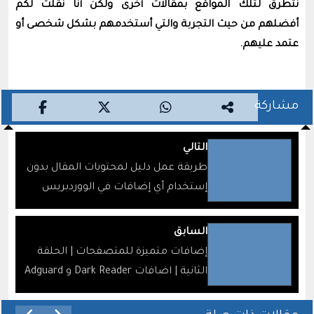
نتطرق لتلك المواقع بمقالات أخرى ولكن أنا نقلت لكم
أفضلهم من حيث التجربة والتي أستخدمهم بشكل شخصى أو
عتمد عليهم.
مشاركة
التالي
طريقة عمل دليل لمحتويات المقال بدون
إستخدام أي إضافات في الووردبريس
وبشكل مجاني
السابق
إضافات متميزة للمتصفحات | الحلقة
الثانية | اضافات Dark Reader و Adguard
و IDM Integration Module