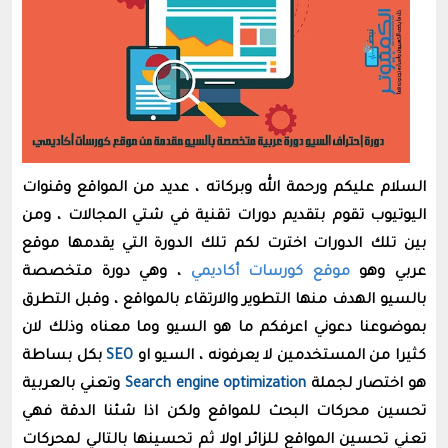
السلام عليكم ورحمة الله وبركاته ، عديد من المواقع وقنوات
اليوتيوب تقوم بتقديم دورات تقنية في شتي المجالات ، ومن
بين تلك الدورات اخترت لكم تلك الدورة التي يقدمها موقع
عربي وهو
موقع كورسات أكاديمي
، وهي دورة متخصصة
بالسيو الهدف منها التطوير والارتقاء بالمواقع ، وقبل التطرق
بموضوعنا دعوني اعرفكم ما هو السيو وما معناه وذلك لان
كثيرا من المستخدمين لا يعرفونه ، السيو او
SEO
بكل بساطة
هو اختصار لجملة
Search engine optimization
وتعني بالعربية
تحسين محركات البحث للمواقع ولكن اذا شئنا الدقة فهي
تعني تحسين المواقع للزائر اولا ثم تحسينها بالتالي لمحركات