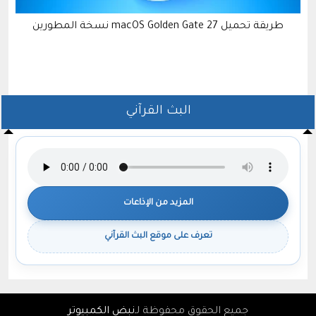
ن
طريقة تحميل macOS Golden Gate 27 نسخة المطورين
ه
البث القرآني
المزيد من الإذاعات
تعرف على موقع البث القرآني
جميع الحقوق محفوظة لـ
نبض الكمبيوتر