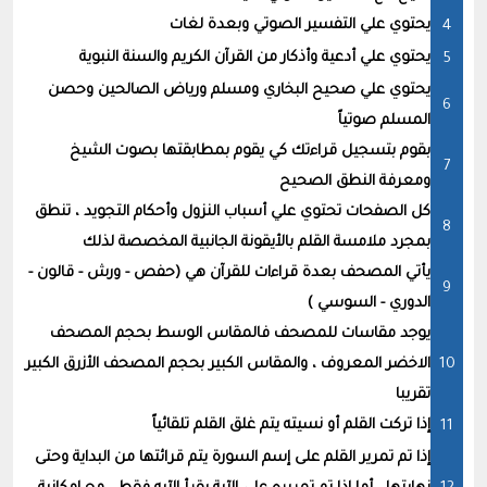
يحتوي علي التفسير الصوتي وبعدة لغات
يحتوي علي أدعية وأذكار من القرآن الكريم والسنة النبوية
يحتوي علي صحيح البخاري ومسلم ورياض الصالحين وحصن
المسلم صوتياً
بقوم بتسجيل قراءتك كي يقوم بمطابقتها بصوت الشيخ
ومعرفة النطق الصحيح
كل الصفحات تحتوي علي أسباب النزول وأحكام التجويد ، تنطق
بمجرد ملامسة القلم بالأيقونة الجانبية المخصصة لذلك
يأتي المصحف بعدة قراءات للقرآن هي (حفص - ورش - قالون -
الدوري - السوسي )
يوجد مقاسات للمصحف فالمقاس الوسط بحجم المصحف
الاخضر المعروف ، والمقاس الكبير بحجم المصحف الأزرق الكبير
تقريبا
إذا تركت القلم أو نسيته يتم غلق القلم تلقائياً
إذا تم تمرير القلم على إسم السورة يتم قرائتها من البداية وحتى