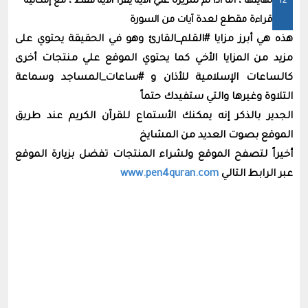
نهايتها ، أما اذا تم تمريره علي الآية يقرأ الآيه فقط ، مع إمكانية
قراءة مقطع لعدة آيات من السورة
هذه هي أبرز مزايا #القلم_القارئ وهو في الحقيقة يحتوي على
مزيد من المزايا الأخي كما يحتوي الموقع علي منتجات أخرى
كالساعات الإسلامية للأذان و #ساعات_المساجد وسماعة
التلاوة وغيرها والتي ستفيدك حتماً
الجدير بالذكر إنه يمكنك الأستماع للقرآن الكريم عند طريق
الموقع بصوت العديد من المشايخ
أخيراً لتصفح الموقع ولشراء المنتجات تفضل بزيارة الموقع
عبر الرابط التالي
www.pen4quran.com