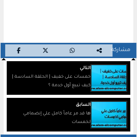
مشاركة
التالي
خمسات على خفيف | الحلقة السادسة |
كيف تبيع أول خدمة ؟
السابق
ها قد مر عاماً كامل علي إنضمامي
لخمسات