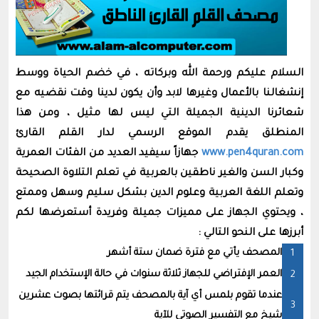
السلام عليكم ورحمة الله وبركاته ، في خضم الحياة ووسط
إنشغالنا بالأعمال وغيرها لابد وأن يكون لدينا وقت نقضيه مع
شعائرنا الدينية الجميلة التي ليس لها مثيل ، ومن هذا
المنطلق يقدم الموقع الرسمي لدار القلم القارئ
www.pen4quran.com
جهازاً سيفيد العديد من الفئات العمرية
وكبار السن والغير ناطقين بالعربية في تعلم التلاوة الصحيحة
وتعلم اللغة العربية وعلوم الدين بشكل سليم وسهل وممتع
، ويحتوي الجهاز على مميزات جميلة وفريدة أستعرضها لكم
أبرزها على النحو التالي :
المصحف يأتي مع فترة ضمان ستة أشهر
العمر الإفتراضي للجهاز ثلاثة سنوات في حالة الإستخدام الجيد
عندما تقوم بلمس أي آية بالمصحف يتم قرائتها بصوت عشرين
شيخ مع التفسير الصوتي للآية