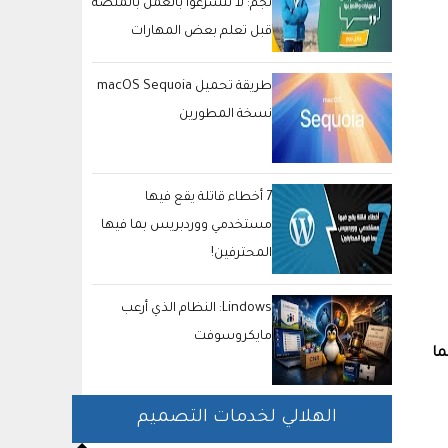
نجم: لا تتسرعوا بالعمل بالمنصة
قبل تعلم بعض المهارات
والتميز بها
طريقة تحميل macOS Sequoia
نسخة المطورين
7 أخطاء قاتلة يقع فيها
مستخدمي ووردبريس بما فيها
المحترفين!
Lindows: النظام الذي أرعب
مايكروسوفت
ما
الهلالي لخدمات التصميم