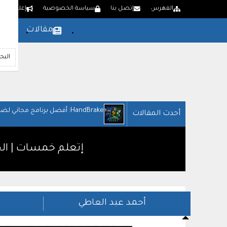
الفهرس
إتصل بنا
سياسة الخصوصية
إعلن لدينا
مقالات
بر
HandBrake: أفضل برنامج مجاني لضغط وتحويل الفيديو
أحدث المقالات
إتعلم خمسات | ال
أحمد عبد العاطي