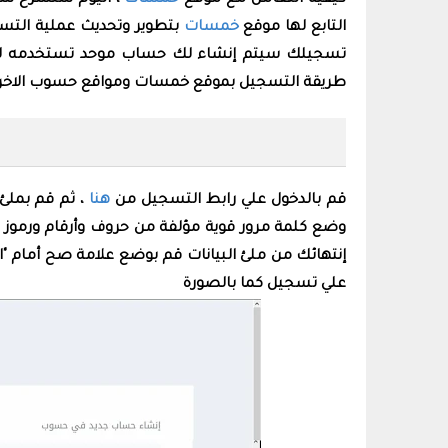
كيفية التعامل مع موقع
خمسات
، اليوم سنشرح سو
التابع لها موقع
خمسات
بتطوير وتحديث عملية الت
تسجيلك سيتم إنشاء لك حساب موحد تستخدمه للت
طريقة التسجيل بموقع خمسات ومواقع حسوب الاخر
قم بالدخول علي رابط التسجيل من
هنا
، ثم قم بملئ 
وضع كلمة مرور قوية مؤلفة من حروف وأرقام ورموز وذ
إنتهائك من ملئ البيانات قم بوضع علامة صح أمام "
علي تسجيل كما بالصورة