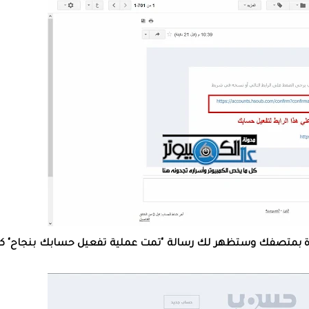
دة بمتصفك وستظهر لك رسالة "تمت عملية تفعيل حسابك بنجاح" ك