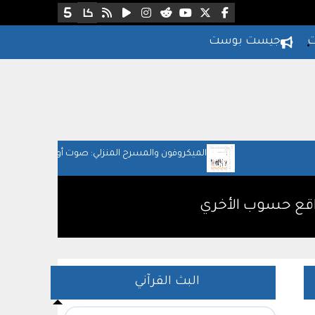
ت
جيست بوست
الميكروفون والمسرح المنزلي: صوت أوضح لحياتك اليومية
والعمل
اقع حسوب الأخري
البث القرآني