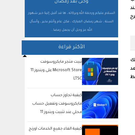
وب
وحتى بعد رمضان
د
السلام عليكم ورحمة الله وبركاته ، ها قد أقبل إلينا خير شهور
ح
السنة ، شهر رمضان المبارك ، فكل عام وأنتم بخير ، وأسأل
الله عز وجل أن يجعل رمضا...
الأكثر قراءة
بك
ثبيت متجر مايكروسوفت
عد
Microsoft Store على ويندوز 11
غط
LTSC
كيفية تجاوز حساب
مايكروسوفت وتفعيل حساب
محلي عند تثبيت ويندوز 11
كيفية الغاء جميع الخدمات اورنج