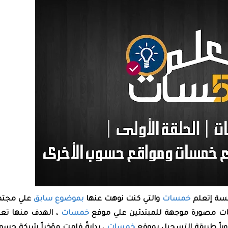
سلسة إتعلم
خمسات
والتي كنت نوهت عنها
بموضوع سابق
علي مجتم
مصورة موجهة للمبتدئين علي موقع
خمسات
، الهدف منها تع