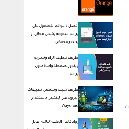
أفضل 3 مواقع للحصول على
برامج مدفوعة بشكل مجاني أو
بسعر مخفض
طريقة تنظيف الرام وتسريع
ويندوز بضغطة واحدة بدون
برامج
طريقة تثبيت وتشغيل تطبيقات
أندرويد على لينكس باستخدام
Waydroid
دت
رواد كاف | الحلقة الثالثة | عادل