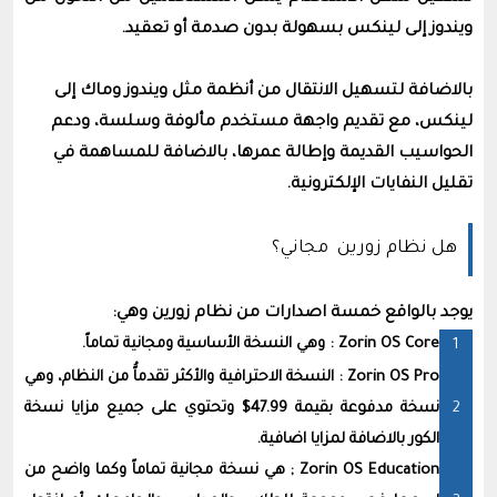
ويندوز إلى لينكس بسهولة بدون صدمة أو تعقيد.
باﻻضافة لتسهيل الانتقال من أنظمة مثل ويندوز وماك إلى
لينكس، مع تقديم واجهة مستخدم مألوفة وسلسة، ودعم
الحواسيب القديمة وإطالة عمرها، باﻻضافة للمساهمة في
تقليل النفايات الإلكترونية.
هل نظام زورين مجاني؟
يوجد بالواقع خمسة اصدارات من نظام زورين وهي:
Zorin OS Core : وهي النسخة الأساسية ومجانية تماماً.
Zorin OS Pro : النسخة الاحترافية والأكثر تقدماًُ من النظام، وهي
نسخة مدفوعة بقيمة 47.99$ وتحتوي على جميع مزايا نسخة
الكور باﻻضافة لمزايا اضافية.
Zorin OS Education ; هي نسخة مجانية تماماً وكما واضح من