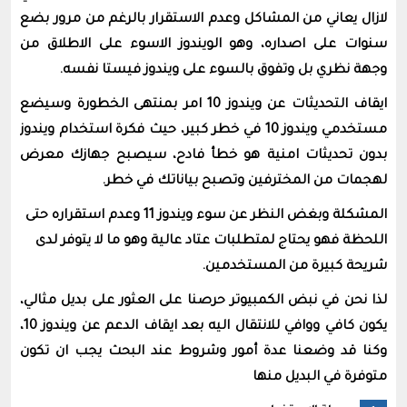
لازال يعاني من المشاكل وعدم اﻻستقرار بالرغم من مرور بضع
سنوات على اصداره، وهو الويندوز اﻻسوء على اﻻطلاق من
وجهة نظري بل وتفوق بالسوء على ويندوز فيستا نفسه.
ايقاف التحديثات عن ويندوز 10 امر بمنتهى الخطورة وسيضع
مستخدمي ويندوز 10 في خطر كبير، حيث فكرة استخدام ويندوز
بدون تحديثات امنية هو خطأ فادح، سيصبح جهازك معرض
لهجمات من المخترفين وتصبح بياناتك في خطر.
المشكلة وبغض النظر عن سوء ويندوز 11 وعدم استقراره حتى
اللحظة فهو يحتاج لمتطلبات عتاد عالية وهو ما لا يتوفر لدى
شريحة كبيرة من المستخدمين.
لذا نحن في نبض الكمبيوتر حرصنا على العثور على بديل مثالي،
يكون كافي ووافي للانتقال اليه بعد ايقاف الدعم عن ويندوز 10،
وكنا قد وضعنا عدة أمور وشروط عند البحث يجب ان تكون
متوفرة في البديل منها