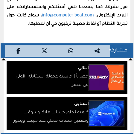
فور نشرها، كما يسعدنا تلقي أسئلتكم واستفساراتكم على
البريد الإلكتروني:
info@computer-beat.com
، سواء كانت حول
تجربة النظام أو نقاط معينة ترغبون في أن نغطيها.
مشاركة
التالي
حصرياً | حاسبة عمولة انستاباي الأولى
في مصر
السابق
كيفية تجاوز حساب مايكروسوفت
وتفعيل حساب محلي عند تثبيت ويندوز
11