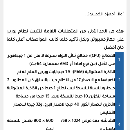
أولاً: أجهزة الكمبيوتر:
هذه هي الحد الأدنى من المتطلبات اللازمة لتثبيت نظام زورين
على جهاز كمبيوتر، وبكل تأكيد كلما كانت المواصفات أعلى كلما
كان أفضل
المعالج (CPU): معالج ثنائي النواة بسرعة لا تقل عن 1 جيجاهرتز
على الأقل (من نوع Intel أو AMD بمعمارية 64-بت)
الذاكرة العشوائية (RAM): 1.5 جيجابايت ويرجى العلم انه تم
تخفيفها مع اﻻصدار 17 من النظام حيث بالسابق كان المطلوب 2
جيجا، وبالنسبة للنسخة لايت تحتاج 1 جيجا من الذاكرة العشوائية
مساحة التخزين:10 جيجا للنسخة لايت، 15 جيجا من مساحة
التخزين لاصدار الكور، 40 جيجا لاصدار البرو، و32 جيجا للاصدار
التعليمي
الشاشة: دقة عرض 1024 × 768
600 × 800 بكسل للنسخة
بكسل، و
لايت