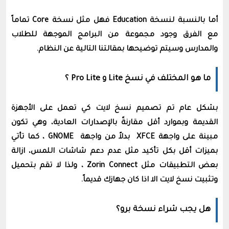
أما بالنسبة لنسخة Education فهل مثل نسخة Core تماماً
مع الفرق وجود مجموعة من البرامج الموجهة للطلاب
والمدارس وسيتم توضيحها بمقالتنا التالية عن النظام.
ما هو المختلف في نسخ Lite و Pro Lite ؟
بشكل عام تم تصميم نسخ لايت كي تعمل على الأجهزة
القديمة وبموارد أقل مقارنةً بالإصدارات العادية، وهي تكون
مبينة على واجهة
XFCE بدلاً من واجهة
GNOME ، كما تأتي
بميزات أقل بكل تأكيد مثل عدم دعم شاشات اللمس، ازالة
بعض التطبيقات مثل Zorin Connect ، ولذا لا تقم بتحميل
وتثبيت نسخ لايت الا اذا كان جهازك قديماً.
هل يجب شراء نسخة برو؟