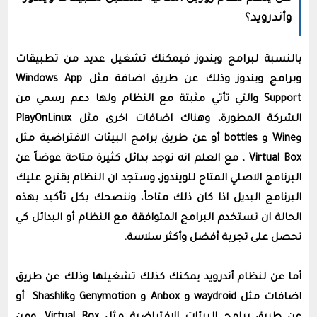
وأندرويد؟
بالنسبة لبرامج ويندوز فيمكنك تشغيل عديد من تطبيقات
وبرامج ويندوز وذلك عن طريق اضافة مثل Windows App
Support والتي تأتي مثبتة مع النظام ولها دعم رسمي من
الشركة المطورة، وهناك اضافات اخرى مثل PlayOnLinux
وWine و
bottles
أو عن طريق برامج البيئات اﻻفتراضية مثل
Virtual Box ، مع العلم انه توجد بدائل كثيرة متاحة عوضاً عن
البرنامج الاصلي المتاح للويندوز، وستجد ان النظام يقترح عليك
البرنامج البديل اذا كان ذلك متاحاً، وننصحك بكل تأكيد بهذه
الحالة ان تستخدم البرامج المتوافقة مع النظام أو البدائل كي
تحصل على تجربة أفضل وأكثر سلاسة.
أما عن لنظام أندرويد يمكنك كذلك تشغيلها وذلك عن طريق
اضافات مثل waydroid و Anbox و Genymotion وShashlik أو