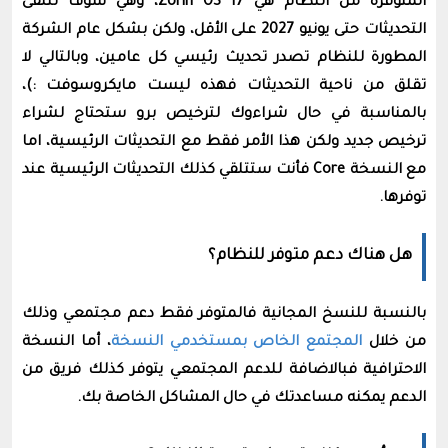
المتوفرة من النظام هي Zorin OS 17، وهي سوف تتلقى
التحديثات حتى يونيو 2027 على الأقل، ولكن بشكل عام الشركة
المطورة للنظام تصدر تحديث رئيسي كل عامين، وبالتالي لا
تقلق من ناحية التحديثات فهذه ليست مايكروسوفت :)،
بالمناسبة في حال شراءوك لترخيص برو ستحتاج لشراء
ترخيص جديد ولكن هذا الأمر فقط مع التحديثات الرئيسية، اما
مع النسخة Core فأنت ستتلقي كذلك التحديثات الرئيسية عند
توفرها.
هل هناك دعم متوفر للنظام؟
بالنسبة للنسخ المجانية فالمتوفر فقط دعم مجتمعي وذلك
من خلال
المجتمع الخاص بمستخدمي النسخة
، أما النسخة
الاحترافية فبالاضافة للدعم المجتمعي يتوفر كذلك فريق من
الدعم يمكنه مساعدتك في حال المشاكل الخاصة بك.