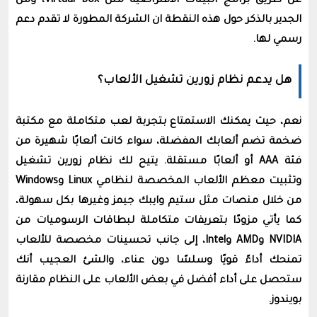
عن طريق برامج البيئات اﻻفتراضية مثل
Virtual Box، ومن
الجدير بالذكر حول هذه النقطة ان الشركة المطورة لا تقدم دعم
رسمي لها.
هل يدعم نظام زورين تشغيل الألعاب؟
نعم، حيث يمكنك الاستمتاع بتجربة لعب متكاملة مع مكتبة
ضخمة تضم ألعابك المفضلة، سواء كانت ألعابًا شهيرة من
فئة AAA أو ألعابًا مستقلة. يتيح لك نظام زورين تشغيل
وتثبيت معظم الألعاب المخصصة لنظامي Linux وWindows
من خلال منصات مثل ستيم وايبك جيمز وغيرها بكل سهولة،
كما يأتي مزودًا بتعريفات متكاملة لبطاقات الرسوميات من
NVIDIA وAMD وIntel، إلى جانب تحسينات مخصصة للألعاب
تمنحك أداءً قويًا وسلسًا دون عناء، والشئ العجيب أنك
ستحصل على أداء أفضل في بعض الألعاب على النظام مقارنة
بويندوز.