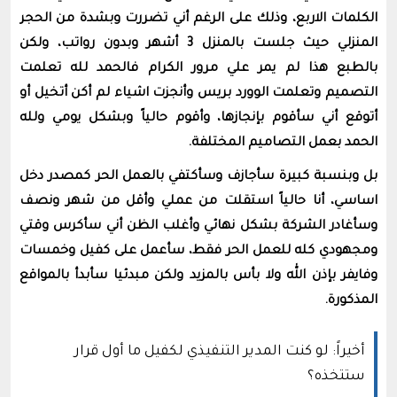
الكلمات الاربع، وذلك على الرغم أني تضررت وبشدة من الحجر
المنزلي حيث جلست بالمنزل 3 أشهر وبدون رواتب، ولكن
بالطبع هذا لم يمر علي مرور الكرام فالحمد لله تعلمت
التصميم وتعلمت الوورد بريس وأنجزت اشياء لم أكن أتخيل أو
أتوقع أني سأقوم بإنجازها، وأقوم حالياً وبشكل يومي ولله
الحمد بعمل التصاميم المختلفة.
بل وبنسبة كبيرة سأجازف وسأكتفي بالعمل الحر كمصدر دخل
اساسي، أنا حالياً استقلت من عملي وأقل من شهر ونصف
وسأغادر الشركة بشكل نهائي وأغلب الظن أني سأكرس وقتي
ومجهودي كله للعمل الحر فقط، سأعمل على كفيل وخمسات
وفايفر بإذن الله ولا بأس بالمزيد ولكن مبدئيا سأبدأ بالمواقع
المذكورة.
أخيراً: لو كنت المدير التنفيذي لكفيل ما أول قرار
ستتخذه؟