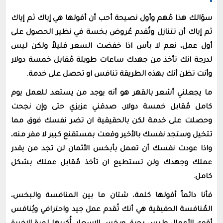
سؤالك هذا مُهم وأول نصيحة أحب أن أقولها هي إياك ثم إياك
ثم إياك أن تتنازل وتُقدم عُروض بخسة في نظير الحصول على
أول عمل، نعم لا بأس اذا خفضت السعر قليلاً ولكن ليس
لدرجة انك تأخذ من جهدك ساعات طويلة مُقابل خمسة دولار
وأنت تظن أنك بهذه الطريقة تنافس او تحصل على خدمة.
ما يجعلني أشعر بالقهر هو أنه يوجد من يستعد للعمل يوم
كامل مُقابل خمسة دولار، صدقني عزيزي حتى وإن نجحت
وحصلت على خدمة لكن بالحقيقية ان تضر نفسك فوق مما
تتخيل وستجد نفسك بالأخير وقعت بمستقنع كبير لا مفر منه،
واذا عودت نفسك أن تعمل بأبخس الأثمان لن تجد من يقدر
عملك وجهدك ولن تستطيع ان تأخذ مُقابل عملك بشكل
كامل.
فأنا دائماً أقولها كلمة، شتان ما بين المنافسة والبخس،
المُنافسة الحقيقية هي أنك تُقدم عمل جيد واحترافي ويُنافس