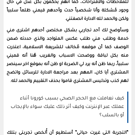
للملاحظات والاقتراحات، كما أنهم يحكمون بكل عدل في حال
وجود مُشكلة وأنا شخصياً حدث وأحدهم قيمني ظلماً سلبياً
ولكن والحمد لله الادارة انصفتني.
وسأوضح لك أحد تجاربي بشكل مختصر، أحدهم اشترى مني
خدمة وطلب مني طلب عكس المتواجد والذي حددته ضمن
الوصف كما أن موقعه مُخالف للشريعة الاسلامية، اعتذرت
منه بكل لباقة ووضحت الاسباب والغريب هُنا أنه قميني
سلبياً، ربما ظن أنه يرد لي الضربة او ظن أنه بموقع اخر سينصر
المشتري أيا كان، المهم بعد مراجعة الادارة للرسائل واتضح
لهم كذب وتدليس المشتري قاموا بحذف التقييم والحمد لله.
كيف تعاملت مع الحجر الصحي بسبب كورونا أثناء
عملك عبر الإنترنت وكيف أثر ذلك عليك سواء بالإيجاب
أو بالسلب؟
“التجربة التي غيرت حياتي” أستطيع أن أُلخص تجربتي بتلك