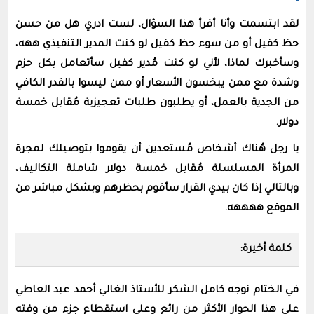
لقد ابتسمت وأنا أقرأ هذا السؤال، لست ادري هل من حسن
حظ كفيل أو من سوء حظ كفيل لو كنت المدير التنفيذي ههه،
وسأخبرك لماذا، لأني لو كنت مُدير كفيل سأتعامل بكل حزم
وشدة مع ممن يبخسون الأسعار أو ممن ليسوا بالقدر الكافي
من الجدية بالعمل، أو يطلبون طلبات تعجيزية مُقابل خمسة
دولار.
يا رجل هُناك أشخاص مُستعدين أن يقوموا بتوصيلك لمجرة
المرأة المسلسلة مُقابل خمسة دولار شاملة التكاليف،
وبالتالي إذا كان بيدي القرار سأقوم بحظرهم وبشكل مباشر من
الموقع ههههه.
كلمة أخيرة:
في الختام نوجه كامل الشكر للأستاذ الغالي أحمد عبد العاطي
على هذا الحوار الأكثر من رائع وعلى استقطاع جزء من وقته