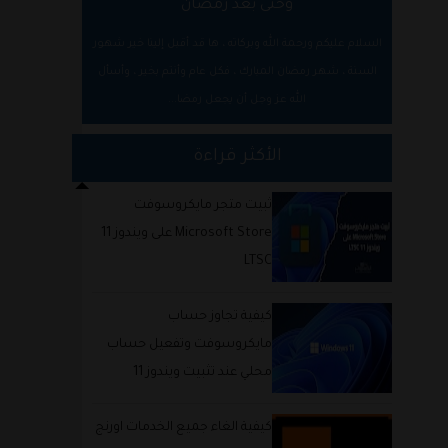
وحتى بعد رمضان
السلام عليكم ورحمة الله وبركاته ، ها قد أقبل إلينا خير شهور
السنة ، شهر رمضان المبارك ، فكل عام وأنتم بخير ، وأسأل
الله عز وجل أن يجعل رمضا...
الأكثر قراءة
ثبيت متجر مايكروسوفت
Microsoft Store على ويندوز 11
LTSC
كيفية تجاوز حساب
مايكروسوفت وتفعيل حساب
محلي عند تثبيت ويندوز 11
كيفية الغاء جميع الخدمات اورنج