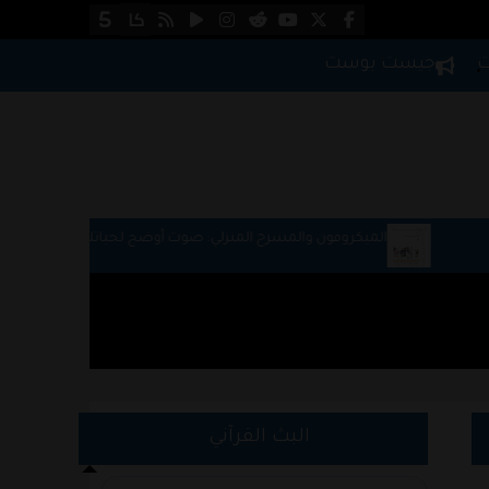
ت
جيست بوست
لميكروفون والمسرح المنزلي: صوت أوضح لحياتك اليومية
طريقة الت
العمل
البث القرآني