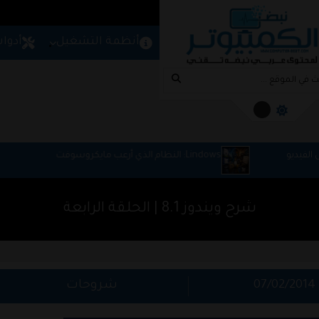
المزيد
امج
شروحات
مواقع
أنظمة التشغيل
أدوا
Lindows: النظام الذي أرعب مايكروسوفت
ا
و
شرح ويندوز 8.1 | الحلقة الرابعة
07/02/2014
شروحات