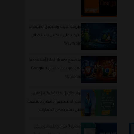
طريقة تثبيت وتشغيل تطبيقات
أندرويد على لينكس باستخدام
Waydroid
متصفح Brave: لماذا أستخدمه؟
وهل هو بديل حقيقي لـ Google
Chrome؟
رواد كاف | الحلقة الثالثة | عادل
نجم: لا تتسرعوا بالعمل بالمنصة
قبل تعلم بعض المهارات
والتميز بها
أفضل 3 مواقع للحصول على