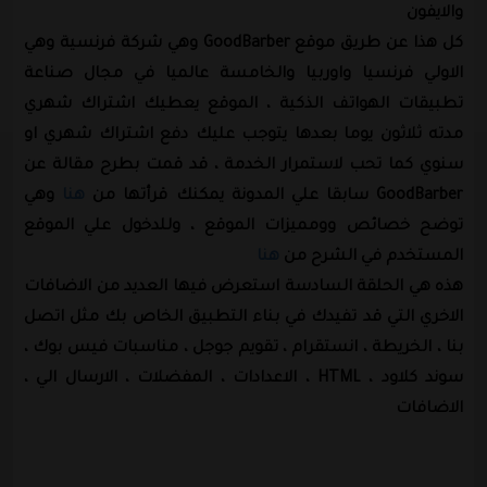
والايفون
كل هذا عن طريق موقع GoodBarber وهي شركة فرنسية وهي
الاولي فرنسيا واوربيا والخامسة عالميا في مجال صناعة
تطبيق
ا
ت الهواتف الذكية ، الموقع يعطيك اشتراك شهري
مدته ثلاثون يوما بعدها يتوجب عليك دفع اشتراك شهري او
سنوي كما تحب لاستمرار الخدمة ، قد قمت بطرح مقالة عن
GoodBarber سابقا علي المدونة يمكنك قرأتها من
هنا
وهي
توضح خصائص وومميزات الموقع ، وللدخول علي الموقع
المستخدم في الشرح من
هنا
هذه هي الحلقة السادسة استعرض فيها العديد من الاضافات
الاخري التي قد تفيدك في بناء التطبيق الخاص بك مثل اتصل
بنا ، الخريطة ، انستقرام ، تقويم جوجل ، مناسبات فيس بوك ،
سوند كلاود ، HTML ، الاعدادات ، المفضلات ، الارسال الي ،
الاضافات