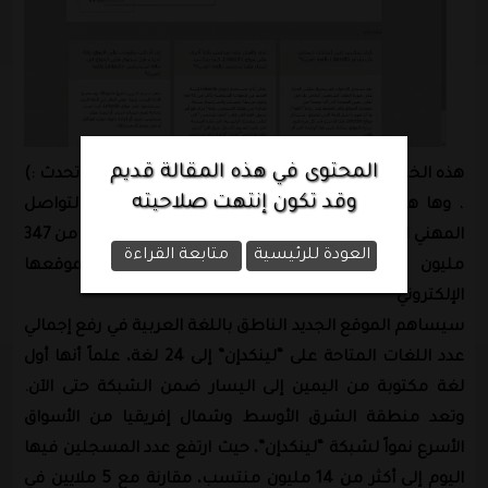
المحتوى في هذه المقالة قديم
هذه الخطوة انا انتظرها من زمن بعيد وكنت اتمناها ان تحدث :)
وقد تكون إنتهت صلاحيته
،
وها هي قد حدثت اليوم
، كشفت لينكدإن شبكة التواصل
المهني الأكبر في العالم بقاعدة مستخدمين تضم أكثر من 347
العودة للرئيسية
متابعة القراءة
مليون منتسب، عن إطلاق
النسخة العربية
لموقعها
الإلكتروني
سيساهم الموقع الجديد الناطق باللغة العربية في رفع إجمالي
عدد اللغات المتاحة على “لينكدإن” إلى 24 لغة، علماً أنها أول
لغة مكتوبة من اليمين إلى اليسار ضمن الشبكة حتى الآن.
وتعد منطقة الشرق الأوسط وشمال إفريقيا من الأسواق
الأسرع نمواً لشبكة “لينكدإن”، حيث ارتفع عدد المسجلين فيها
اليوم إلى أكثر من 14 مليون منتسب، مقارنة مع 5 ملايين في