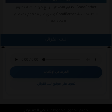
GoodBarber تطلق الاصدار الرابع من منصة تطوير
التطبيقات GoodBarber 4 والذي غير مفهوم تصميم
التطبيقات !
البث القرآني
المزيد من الإذاعات
تعرف على موقع البث القرآني
جميع الحقوق محفوظة لـ
نبض الكمبيوتر