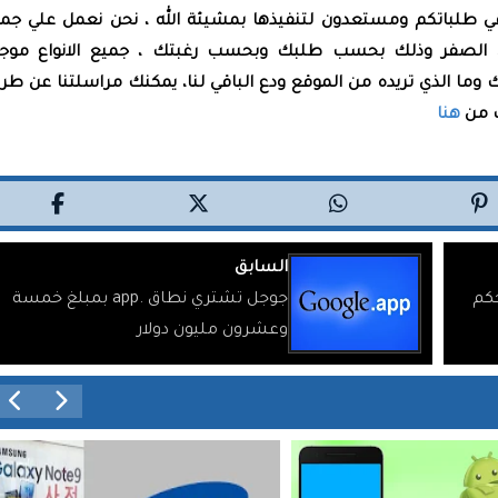
قي طلباتكم ومستعدون لتنفيذها بمشيئة الله ، نحن نعمل علي جم
 من الصفر وذلك بحسب طلبك وبحسب رغبتك ، جميع الانواع موجو
تك وما الذي تريده من الموقع ودع الباقي لنا، يمكنك مراسلتنا عن طر
ك من
هنا
السابق
 DroidWall للتحكم
جوجل تشتري نطاق .app بمبلغ خمسة
وعشرون مليون دولار