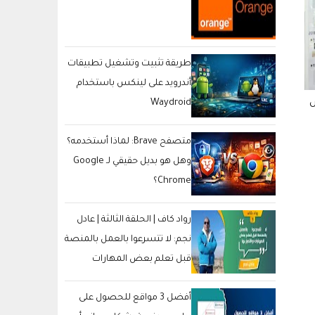
طريقة تثبيت وتشغيل تطبيقات
أندرويد على لينكس باستخدام
اتفها الجديد LG
تعليقات Disqus تضيف خاصية
أبل تصدر النسخة التج
Waydroid
التفاعلات ضمن صندوق التعليقات
نظام macOS Sierra للجميع
الخاص بها ، إليك طريقة تفعيلها
متصفح Brave: لماذا أستخدمه؟
وهل هو بديل حقيقي لـ Google
Chrome؟
رواد كاف | الحلقة الثالثة | عادل
نجم: لا تتسرعوا بالعمل بالمنصة
قبل تعلم بعض المهارات
والتميز بها
أفضل 3 مواقع للحصول على