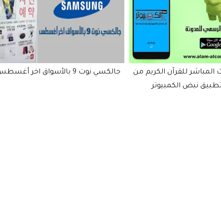
أغسطس
LG تكشف رسمياً عن ه
V20