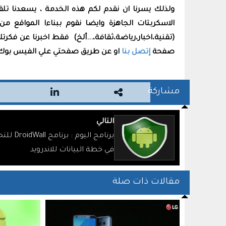
ولذلك يسرنا ان نقدم لكم هذه الخدمة ، يسعدنا تل
الاسكربتات الجاهزة وايضا نقوم ببناءا المواقع
(تقنية،اخبار،رياضة،ثقافة،...ألخ) فقط اخبرنا عن فكر
صفحة
إتصل بنا
او عن طريق صفحتي علي الفيس بو
مشاركة
التالي
برنامج اليوم : برنامج
في خطة البيانات للاندرويد
مقالات ذات صلة