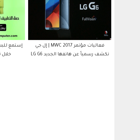
فعاليات مؤتمر MWC 2017 | إل جي
إستمع للبث المباشر للقرآن الكريم من
جالكسي نوت 9 بالأسواق اخر 
LG G6
خلال تطبيق نبض الكمبيوتر