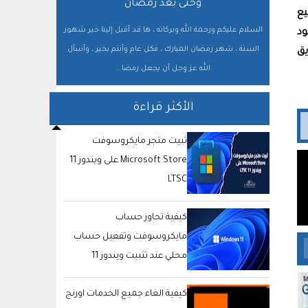
وحتى بعد رمضان
يع
السلام عليكم ورحمة الله وبركاته ، ها قد أقبل إلينا خير شهور
د
السنة ، شهر رمضان المبارك ، فكل عام وأنتم بخير ، وأسأل
يق
الله عز وجل أن يجعل رمضا...
الأكثر قراءة
ثبيت متجر مايكروسوفت
Microsoft Store على ويندوز 11
LTSC
كيفية تجاوز حساب
مايكروسوفت وتفعيل حساب
محلي عند تثبيت ويندوز 11
كيفية الغاء جميع الخدمات اورنج