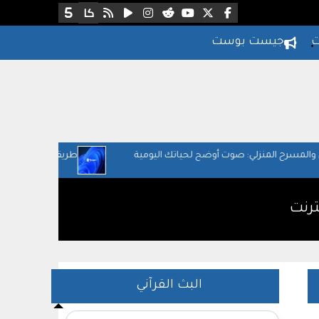
ت
جيست بوست
ي: صوت أوضح لحياتك اليومية
طريقة التأكد إذا كان جهازك قابل للترقية
ترنت
البث القرآني