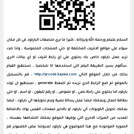
السلام عليكم ورحمة الله وبركاته ، كثيرا ما نري ملصقات الباركود في كل مكان
سواء علي مواقع الانترنت المختلفة او حتي المنتجات الملموسة ، واذا كنت
تريد عمل باركود خاص بك يحتوي علي اي رابط انترنت او اي بيانات اخري
،سأقوم بسرد الطريقة اليكم التي استخدمها انا شخصيا ، تستطيع القيام
بذلك من خلال الموقع التالي
http://qrcode.kaywa.com
، قم بالتسجيل
بالموقع ثم ضع الرابط الذي تريده ثم اضغط generate ، تستطيع ان تولد
باركود اما يحتوي علي رابط نصي ، او نصوص ، او رقم تليفون ، او اسم ، او حتي
بطاقة اعمال ويمكنك ايضا عمل رسالة نصية ويتم تحويلها الي باركود ، ايضا
يمكنك تحويل الكوبونات الي باركود او بالاخير صفحات الفيس بوك بالاضافة
للعديد من الميزات الاخري التي يوفرها الموقع يمكنك اكتشافها بنفسك ،
الصورة الموجودة مع هذا الموضوع هي باركود لمدونتنا نبض الكمبيوتر قم