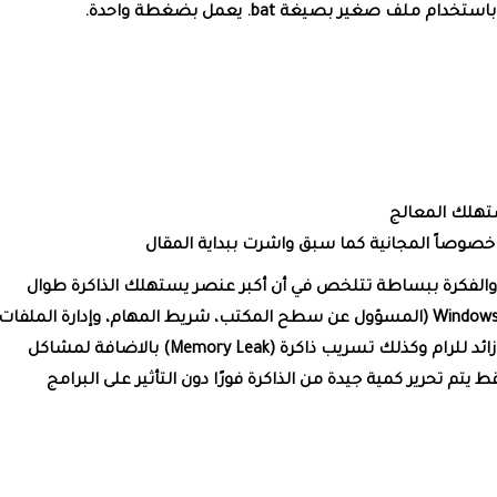
صغير بصيغة ‎.bat‎ يعمل بضغطة واحدة.
ستهلك المعالج
خصوصاً المجانية كما سبق واشرت ببداية المقال
والفكرة ببساطة تتلخص في أن أكبر عنصر يستهلك الذاكرة طوال
الوقت في ويندوز هو مستكشف الملفات أو Windows Explorer (المسؤول عن سطح المكتب، شريط المهام، وإدارة الملفا
ومع كثرة الاستخدام قد تحدث مشاكل مثل استهلاك زائد للرام وكذلك تسريب ذاكرة (Memory Leak) بالاضافة لمشاكل
تم تحرير كمية جيدة من الذاكرة فورًا دون التأثير على البرامج