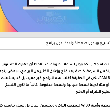
سريع ويندوز بضغطة واحدة بدون برامج
تخدام جهاز الكمبيوتر لساعات طويلة، قد تلاحظ أن جهازك الكمبيوتر
 بنفس السرعة، خاصة بعد فتح وإغلاق الكثير من البرامج، البعض يتجه
مباشرة إلى برامج “تنظيف الرام” أو ما يُعرف بـ RAM Booster، لكن في الحقيقة أغلب هذه البرامج غير مفيد، بل قد يستهلك
 أو مثلا لديها نسخة مجانية ونسخة مدفوعة، غالباً ما تكون النسخ
يع الشراء أو الدفع
ولذا في هذا المقال سأستعرض لك طريقة عملية وبسيطة وآمنة 100% لتنظيف الذاكرة وتحسين الأداء حل عملي يناسب 