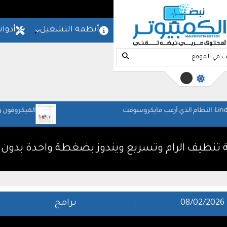
المزيد
امج
شروحات
مواقع
أنظمة التشغيل
أدوا
الميكروفون والمسرح المنزلي: ص
والعمل
تنظيف الرام وتسريع ويندوز بضغطة واحدة بدون 
08/02/2026
برامج