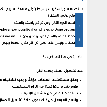
سنصنع سويا سكربت بسيط يتولي مهمة تسريع الكمبيو
افتح برنامج المفكرة
انسخ الكود التالي ومن ثم قم بلصقه بالملف
@echo off taskkill /f /im explorer.exe timeout /t 2 >nul start explorer.exe ipconfig /flushdns echo Done pause
الملفات وليس ملف نصي ثم اختر مكان الحفظ وليكن
ماذا يفعل هذا الاسكربت؟
عند تشغيل الملف يحدث الاتي:
يغلق مستكشف الملفات مؤقتًا و يعيد تشغيله من
يقوم بتحرير جزءًا كبيرًا من الرام المستهلك
يساعد كذلك في حل مشاكل الإنترنت
والاهم انه يفعل كل ذلك بدون إعادة تشغيل الجهاز