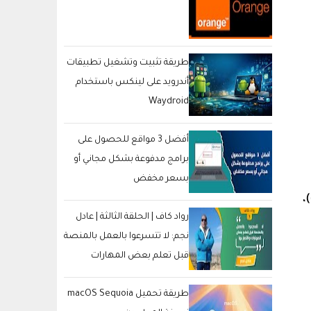
طريقة تثبيت وتشغيل تطبيقات
أندرويد على لينكس باستخدام
Waydroid
أفضل 3 مواقع للحصول على
برامج مدفوعة بشكل مجاني أو
بسعر مخفض
ت)،
رواد كاف | الحلقة الثالثة | عادل
نجم: لا تتسرعوا بالعمل بالمنصة
قبل تعلم بعض المهارات
والتميز بها
طريقة تحميل macOS Sequoia