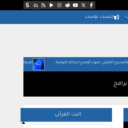
ت
جيست بوست
وت أوضح لحياتك اليومية
طريقة التأكد إذا كان جهازك قابل للترقية لوين
برامج
البث القرآني