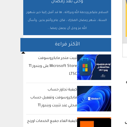
وحتى بعد رمضان
السلام عليكم ورحمة الله وبركاته ، ها قد أقبل إلينا خير شهور
السنة ، شهر رمضان المبارك ، فكل عام وأنتم بخير ، وأسأل
الله عز وجل أن يجعل رمضا...
الأكثر قراءة
ثبيت متجر مايكروسوفت
Microsoft Store على ويندوز 11
LTSC
كيفية تجاوز حساب
مايكروسوفت وتفعيل حساب
محلي عند تثبيت ويندوز 11
كيفية الغاء جميع الخدمات اورنج
كل