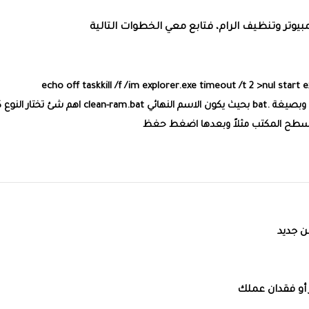
تر وتنظيف الرام، فتابع معي الخطوات التالية
احفظ الملف بالاسم الذي تريده وليكن مثلا clean-ram وبصيغة .bat بحيث يكون الاسم النهائي clean-ram.bat اهم شئ 
 سطح المكتب مثلاً وبعدها اضغط حغظ
 جديد
 أو فقدان عملك