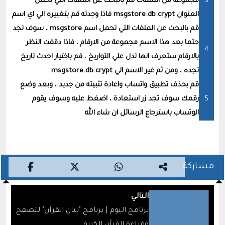
مجموعة من الملفات قم بالبحث عن الملفات التي تحمل
العنوان msgstore.db.crypt فاذا وجدته قم بتغييره الي اي اسم
قم بالبحث عن الملفات التي تحمل اسم msgstore ، سوف تجد
حتما بعد هذا الاسم مجموعة من الارقام ، فاذا دققت النظر
بالارقام ستعرف انها تدل علي التواريخ ، قم باختيار احدث تاريخ
تجده ، ومن ثم غير الاسم الي msgstore.db.crypt
قم بحذف تطبيق واتساب واعادة تثبيته من جديد ، وبعد وضع
رقمك سوف تجد زر استعادة ، اضغط عليه وسوف يقوم
الوتساب باسترجاع الرسائل ان شاء الله
مشاركة
التالي
برنامج اليوم | برنامج "بيان القرآن" لتصفح
وقراءة القرآن الكريم