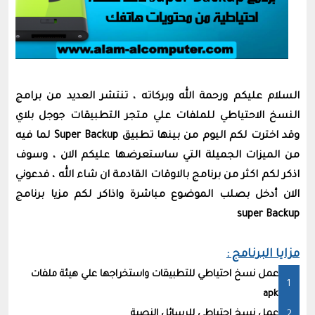
السلام عليكم ورحمة الله وبركاته ، تنتشر العديد من برامج
النسخ الاحتياطي للملفات علي متجر التطبيقات جوجل بلاي
وقد اخترت لكم اليوم من بينها تطبيق Super Backup لما فيه
من الميزات الجميلة التي ساستعرضها عليكم الان ، وسوف
اذكر لكم اكثر من برنامج بالاوقات القادمة ان شاء الله ، فدعوني
الان أدخل بصلب الموضوع مباشرة واذاكر لكم مزيا برنامج
super Backup
مزايا البرنامج :
عمل نسخ احتياطي للتطبيقات واستخراجها علي هيئة ملفات
apk
عمل نسخ احتياطي للرسائل النصية