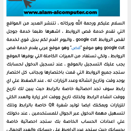
السلام عليكم ورحمة الله وبركاته ، تتنشر العديد من المواقع
التي تقدم خدمة قص الروابط ، اشهرها طبعا خدمة جوجل
لقص الروابط google cut ، واليوم اقدم لكم بديل قوي لخدمة
google cut وهو موقع "
قص
" وهو موقع عربي يقدم خدمة قص
الروابط ، ولكي تستفاد من الميزات الكاملة التي يوفرها الموقع
يجب عليك التسجيل بالموقع ، عند تسجيل الدخول لحسابك
ستجد جميع الروابط التي قمت باختصارها وبجانب كل اختصار
يوجد وقت وتاريخ انشائه وعدد الزيارات له ، عند الضغط علي اي
رابط سوف تجد احصائية خاصة بالرابط حيث يبين لك تاريخ
ووقت انشاء الرابط وكذلك تاريخ ووقت اخر زيارة والعدد الكلي
للزيارات ويمكنك ايضا توليد شفرة QR خاصة بالرابط وذلك
لتسهيل مهمة الدخول عبر الجوال للمستخدمين ، عند دخولك
علي اعدادات الحساب الخاصة بك ستجد احصائية خاصة
بحسابك حيث ستجد عدد الراوبط علي حسابك والعدد الاجمالي