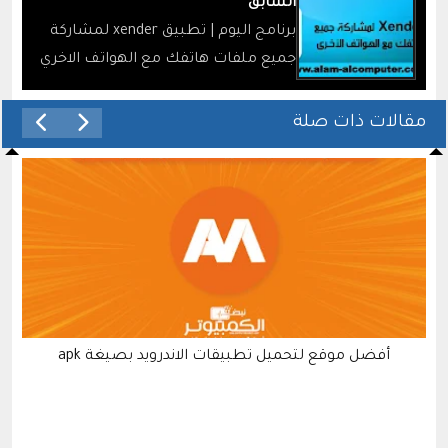
السابق
برنامج اليوم | تطبيق xender لمشاركة
جميع ملفات هاتفك مع الهواتف الاخري
مقالات ذات صلة
أفضل موقع لتحميل تطبيقات الاندرويد بصيغة apk
ط