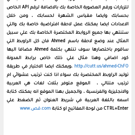
للزيارات ورقم العضوية الخاصة بك بالاضافة لرقم API الخاص
بحسابك وايضا مقياس الشهرة لحسابك ، ومن خلال
الاعدادات ايضا يمكنك عمل لاحقة افتراضية خاصة بك والتي
ستنتهي بها جميع الروابط المختصرة الخاصة بك علي سبيل
المثال عند وضع لاحقة باسم Ahmed فان كل الراوبط التي
ساقوم باختصارها سوف تنتهي بكلمة Ahmed مضافا اليها
كود اضافي وهذا مثال علي ذلك خاص برابط المدونة
http://cutt.us/ahmed-ChFO
،ويمكنك ايضا الاختيار في طريقة
توليد الراوبط المختصرة بك سواء اذا كنت ترتيب عشوائي ام
ترتيب متتالي ، الموقع متوفر بثلاث لغات هي العربية
والانجليزية والفرنسية ، والجميل بهذا الموقع انه يمكنك كتابة
اسمه باللغة العربية في شريط العنوان ثم الضغط علي
CTRL+Enter من لوحة المفاتيح او كتابة
com.قص.www