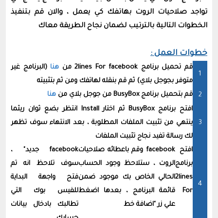
تواجد صلاحيات الروت بهاتفك كي يعمل ، والان قم بتنفيذ
الخطوات التالية بالترتيب لضمان نجاح الطريقة معاك
خطوات العمل :
قم تحميل برنامج 2lines For facebook من
هنا
(البرنامج غير
متوفر بجوجل بلاي) ثم قم بنقله لهاتفك ومن ثم بتثبيته
قم بتحميل برنامج BusyBox من جوجل بلاي من
هنا
افتح برنامج BusyBox ثم اختار Install انتظر بضع ثوان ريثما
ينتهي من تثبيت الملفات المطلوبة ، بعد الانتهاء سوف تظهر
لك رسالة تفيد نجاح تثبيت الملفات
افتح
facebook
وقم باعطائه صلاحيات
facebook
جديد" ،
برنامج
الروت ، ستلاحظ وجود الحساب
سوف تلاحظ انه تم
2lines
الحالي الخاص بك موجود ضمن
فتح واجهة البداية
For
قائمة البرنامج ، بعدها اضغط
للفيس بوك التي
علي زر "اضافة خط
تطالبك بادخال بيانات