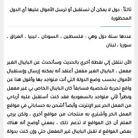
ثالثاً : دول لا يمكن أن تستقبل أو ترسل الأموال عليها أي الدول
المحظورة
عددها ستة دول وهي : فلسطين ، السودان ، ليبيا ، العراق ،
سوريا ، لبنان
الأن ننتقل إلي نقطة أخري بالحديث وسأتحدث عن البايبال الغير
مفعل ، البايبال الغير مفعل أعتقد أنه يمكنه إرسال وإستقبال
الأموال بحسب وضع الدولة التي أنت متواجد بها وأقول هذا عن
واقع تجربة شخصية فسابقاً كان البايبال الخاص بي غير مفعل
ونظرأً لأني متواجد بالسعودية فقد كنت أستقبل عليه أرباحي
من العمل الحر عبر الإنترنت وأيضاً أشحن به حساباتي في مواقع
العمل الخر وأشتري به منتجات من مواقع أخري ، ولكن يرجي
العلم أن كل المواقع لا تدعم ذلك ، بمعني أوضح أنه هناك
بعض المواقع لا تقبل البايبال غير المفعل حتي وإن كنت بدولة