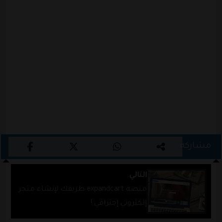
مشاركة
التالي
منصة expandcart طريقك لإنشاء متجر
إلكتروني إحترافي !