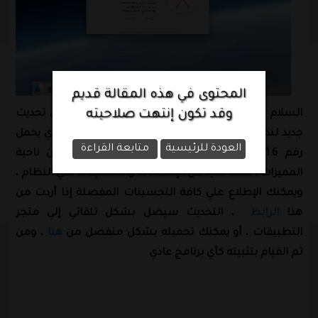
المحتوى في هذه المقالة قديم
وقد تكون إنتهت صلاحيته
السلام عليكم ورحمة الله وبركاته ، أصدرت شركة أبل تحديث
جديد لنظام التشغيل الخاص بها OS X El Capitan والذي يحمل
العودة للرئيسية
متابعة القراءة
رقم 10.11.6 ، التحديث الجديد لا يحمل أي جديد من ناحية
المميزات ، فقط عديد من الإصلاحات والتحسينات علي النظام ،
ويمكنك الإطلاع علي كافة التحسينات المفصلة إذا أردت من
هذا
الرابط
، التحديث سيصل بشكل تلقائي إلي متجر
التطبيقات ، أو يمكنك تحميله بشكل منفصل من
هنا
، ومن
ثم القيام بتثبيته كأي برنامج عادي