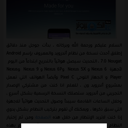
السلام عليكم ورحمة الله وبركاته ، بدأت جوجل منذ دقائق
إطلاق أحدث نسخة من نظام أندرويد والمعروف بإسم Android
7.0 Nougat ، التحديث سيصل هوائياً بالتدريج ابتداءاً من اليوم
لأجهزة Nexus 6 و Nexus 5X وNexus 6P و Nexus 9 وNexus
Player و الجهاز اللوحي Pixel C وأيضاً الهواتف التي تعمل
بمشروع أندرويد ون ، للعلم اذا كنت من مشتركي الإصدار
التجريبي من أندرويد ستصلك النسخة الرسمية بشكل أسرع ،
وخلال الساعات القادمة سيبدأ وصول التحديث هوائياً للاجهزة
التي سبق ذكرها ، ويمكنك أن تقوم بتركيب النظام بشكل يدوي
إذا كنت لاتريد الإنتظار من خلال هذه
الصفحة
ومن ثم إختيار
النظام المناسب لجهازك ، وننصح بشدة أن لا تقوم بهذه