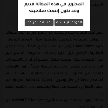
المحتوى في هذه المقالة قديم
الخطوة إلا إذا كنت علي دراية كامة لهذا الأمر
وقد تكون إنتهت صلاحيته
أهم المزايا الجديدة في Android 7.0 Nougat
العودة للرئيسية
متابعة القراءة
دعم تعدد اللغات حيث بإمكانك الان وضع أكثر من لغة لجهازك
، النوافذ المتعددة لتشغيل تطبيقين معاً ، النوافذ العائمة ،
ميزة Data Saver لتوفير البيانات ، وضع Doze الجديد لتوفير
البطارية ، الوضع الليل ، ميزة الإعدادات السريعة ، تحسين كيبر
علي التبيهات حيث أصبحت بشكل مجمع أي أن كل الاشعارات
التي تأتي من تطبيق واحد يتم جمعها سوياً ، هذا بالإضافة
للعديد من الميزات والتحسينات الإضافية ، هذا وسيتم
أعلامكم لاحقاً في حال وصول التحديث للمنطقة العربية "من
حسن الحظ إني حصلت علي جهاز نيكسوس 6 بي بالأمس فقط
:) "
يمكنك زيارة الصفحة الرسمية لأندرويد Android 7.0 Nougat من
خلال هذا
الرابط