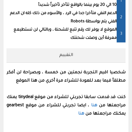
10 الي 20 يوم بينما بالواقع تتأخر تأخيراً شديدأ
الدعم النفي متأخرا جدا في الرد ، والأسوء من ذلك كله ان الدعم
الفني يتم بواسطة Robots
الموقع لا يوفر لك رقم تتبع للشحنة ، وبالتالي لن تستطيعع
معرفة أين وصلت شحنتك
التقييم
شخصيا اقيم التجربة نجمتين من خمسة ، وبصراحة لن أفكر
مطلقأ فيما بعد للعودة للشراء مرة أخري من هذا الموقع
كنت قد قدمت سابقا تجربتي للشراء من موقع tinydeal يمنك
مراجعتها من
هنا
، ايضا تجربتي للشراء من موقع gearbest
يمكنك مراجعتها من
هنا