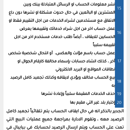
نشر معلومات الحساب او الرسائل المتبادلة بينك وبين
المشترين او البائعين في حال حدوث مشكلة او نشرها دون داع
الاتفاق مع مستخدمين لشراء الخدمات من اجل التقييم فقط او
عمل حساب اخر من اجل شراء خدماتك وتقييمها يعرض
الحسابين للايقاف ، أيضاً طلب خدمات مستخدم اخر من اجل
تقييمه سلبياً
عمل حساب باسم مؤنث والعكس، أو انتحال شخصية شخص
آخر ، كذلك انشاء حسابات بإسماء مخالفة كارقام الجوال او
نطاقات المواقع او البريد الالكتروني
بيع الحساب مخالف ويؤدي لايقافه وكذلك تجميد كامل الرصيد
به
حذف الخدمات المقيمة سلبياً وإعادة نشرها
إختيار بلد غير التي مقيم بها
الجدير بالذكر انه في حال ايقاف الحساب يتم تلقائياً تجميد كامل
الرصيد معه ، وتقوم الادارة بمراجعة جميع عمليات البيع التي
تمت على الحساب ويتم ارسال الرصيد لحسابك في بيايبال في