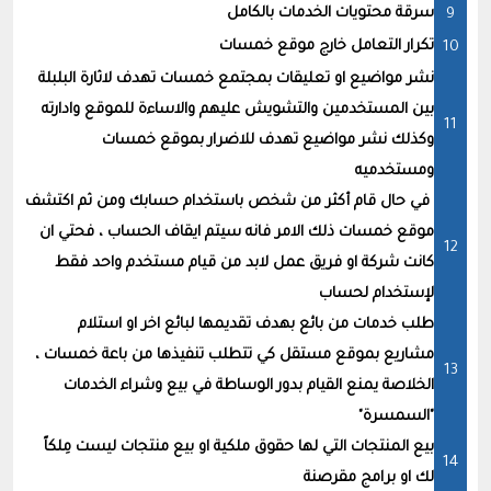
سرقة محتويات الخدمات بالكامل
تكرار التعامل خارج موقع خمسات
نشر مواضيع او تعليقات بمجتمع خمسات تهدف لاثارة البلبلة
بين المستخدمين والتشويش عليهم والاساءة للموقع وادارته
وكذلك نشر مواضيع تهدف للاضرار بموقع خمسات
ومستخدميه
في حال قام أكثر من شخص باستخدام حسابك ومن ثم اكتشف
موقع خمسات ذلك الامر فانه سيتم ايقاف الحساب ، فحتي ان
كانت شركة او فريق عمل لابد من قيام مستخدم واحد فقط
لإستخدام لحساب
طلب خدمات من بائع بهدف تقديمها لبائع اخر او استلام
مشاريع بموقع مستقل كي تتطلب تنفيذها من باعة خمسات ،
الخلاصة يمنع القيام بدور الوساطة في بيع وشراء الخدمات
"السمسرة"
بيع المنتجات التي لها حقوق ملكية او بيع منتجات ليست مِلكاً
لك او برامج مقرصنة