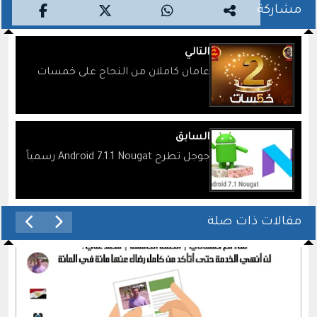
مشاركة
التالي
عامان كاملان من النجاح على خمسات
السابق
جوجل تطرح Android 7.1.1 Nougat رسمياً
مقالات ذات صلة