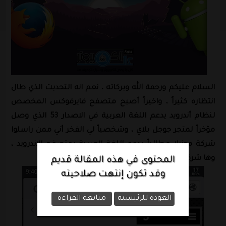
السلام عليكم ورحمة الله وبركاته ، نعم انه التحدبث الذي طال
انتظاره كثيراً ، واخيراً أصبح متصفح فايرفوكس المخصص
لنظام أندرويد يدعم اللغة العربية في الاصدار 53 الذي وصل
مؤخراً لمتجر جوجل بلاي ، وشخصياً لي الفخر أني ممن راسلوا
شركة موزيلا مطالباً بدعم اللغة العربية بمتصفح الاندرويد ،
وها شركة موزيلا تستجيب اخيراً وتدعم اللغة العربية ،
المحتوى في هذه المقالة قديم
وقد تكون إنتهت صلاحيته
العودة للرئيسية
متابعة القراءة