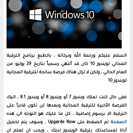
السلام عليكم ورحمة الله وبركاته ، بالطبع برنامج الترقية
المجاني لويندوز 10 كان قد أنتهي رسمياً بتاريخ 29 يوليو من
العام الحالي ، ولكن لا تزال هناك فرصة سانحة للترقية المجانية
لويندوز 10
ففي حال كنت تملك ويندوز 7 أو ويندوز 8 أو ويندوز 8.1 ، اليك
الفرصة الأخيرة للترقية المجانية وبعدها لن تكون قادرأ على
الترقية الا برسوم إضافية ، كل ما عليك هو التوجه الى هذه
الصفحة
ثم الضغط على Upgarde Now ، وسوف يتم تحميل
أداة لمساعدتك بترقية الويندوز لديك ، ويجب ان تعلم ان