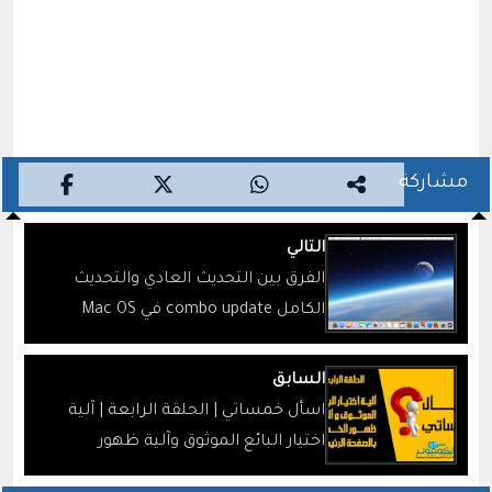
مشاركة
التالي
الفرق بين التحديث العادي والتحديث
الكامل combo update في Mac OS
السابق
اسأل خمساتي | الحلقة الرابعة | آلية
اختيار البائع الموثوق وآلية ظهور
الخدمات بالصفحة الرئيسية