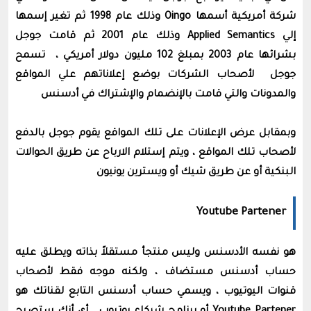
شركة أمريكية أسمها Oingo وذلك عام 1998 ثم تغير إسمها
إلي Applied Semantics وذلك عام 2001 ثم قامت جوجل
بشرائها عام 2003 بمبلغ 102 مليون دولار أمريكي ، تسمح
جوجل لأصحاب الشركات بوضع إعلاناتهم علي المواقع
والمدونات والتي قامت بالإنضمام والإشتراك في أدسنس
وبمقابل عرض الإعلانات على تلك المواقع يقوم جوجل بالدفع
لأصحاب تلك المواقع ، ويتم إستلام الارباح عن طريق الحوالات
البنكية أو عن طريق شيك أو ويسترين يونيون
Youtube Partener
هو نفسه الأدسنس وليس منتجأ مستقلاً بذاته ويطلق عليه
حساب أدسنس مستضاف ، ولكنه موجه فقط لأصحاب
قنوات اليوتيوب ، ويسمي حساب أدسنس التابع لقناتك هو