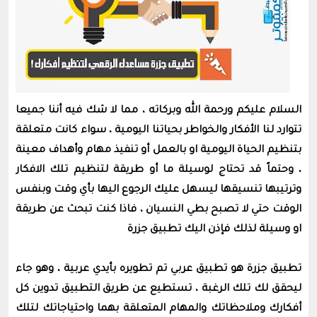
السلام عليكم ورحمة الله وبركاته ، مما لا شك فيه أننا جميعا
تتوارد لنا الأفكار والخواطر بحياتنا اليومية ، سواء كانت متعلقة
بتنظيم الحياة اليومية او بالعمل أو تنفيذ مهام وأهداف معينة
، وحتماً قد تحتاج لوسيلة ما أو طريقة لتنظيم تلك الافكار
وترتيبها تنسيقها ليسهل عليك الرجوع اليها بأي وقت وبنفس
الوقت حتي لا تصبح بطي النسيان ، فاذا كنت تبحث عن طريقة
او وسيلة لذلك فإذن اليك تطبيق جزرة
تطبيق جزرة هو تطبيق عربي تم تطويره بأيدي عربية ، وهو جاء
ليحقق لك تلك الرغبة ، تستطيع عن طريق التطبيق تدوين كل
أفكارك وملاحظاتك والمهام المتعلقة بهما واحتياجاتك لتلك