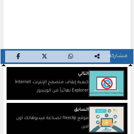
مشاركة
التالي
كيفية إيقاف متصفح الإنترنت Internet
Explorer نهائياً من الويندوز
السابق
موقع flexclip لصناعة فيديوهاتك اون
لاين