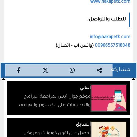
www.hakapetk.com
للطلب والتواصل :
info@hakapetk.com
00966567518848
(واتس اب - اتصال)
مشاركة
التالي
موقع جوال أبس لمراجعة البرامج
والتطبيقات على الكمبيوتر والهواتف
الذكية بنكهة مختلفة
السابق
احصل على اقوى كوبونات وعروض