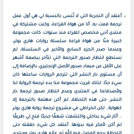
أعتقد أن التجربة التي لا تُنسى بالنسبة لي هي أول عمل
ترجمة قمت به. أنا من هواة القراءة، وكنت مشتركة في
منتدى أدبي مخصص للقراء منذ سنوات. كانت مجموعة
كبيرة منّا من هواة قراءة سلسلة روايات هاري بوتر،
وعندما صدر الجزء السابع والأخير في السلسلة، لم
نستطع انتظار صدور الترجمة التي تتأخر ببضعة أشهر
على الأقل عن ميعاد صدور الأصل الإنجليزي، بالإضافة إلى
أن مستوى دار النشر التي تترجم الروايات ساعتها كان
سيء جدًا. لذلك قررت مجموعة منا بدء ترجمة الرواية لنا
ولأصدقاءنا في المنتدى وعدم انتظار صدور ترجمة دار
النشر. حتى هذه اللحظة، لم أكن مهتمة بالترجمة إلا
كهواية.. لكن انخراطي في مشروع ترجمة رواية هاري بوتر
.. أثار شيء بداخلي واكتشفت شغفًا جديدًا فتح لي طريقًا
لم أكن لأفكر فيه بدونها. أعتقد كل شيء حققته حتى
اللحظة يرجع الفضل فيه الله ثم عالم هاري بوتر ومنتدى