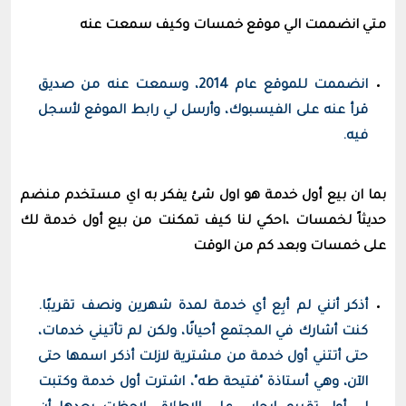
متي انضممت الي موقع خمسات وكيف سمعت عنه
انضممت للموقع عام 2014، وسمعت عنه من صديق
قرأ عنه على الفيسبوك، وأرسل لي رابط الموقع لأسجل
فيه.
بما ان بيع أول خدمة هو اول شئ يفكر به اي مستخدم منضم
حديثاً لخمسات ،احكي لنا كيف تمكنت من بيع أول خدمة لك
على خمسات وبعد كم من الوقت
أذكر أنني لم أبِع أي خدمة لمدة شهرين ونصف تقريبًا.
كنت أشارك في المجتمع أحيانًا، ولكن لم تأتيني خدمات،
حتى أتتني أول خدمة من مشترية لازلت أذكر اسمها حتى
الآن، وهي أستاذة "فتيحة طه"، اشترت أول خدمة وكتبت