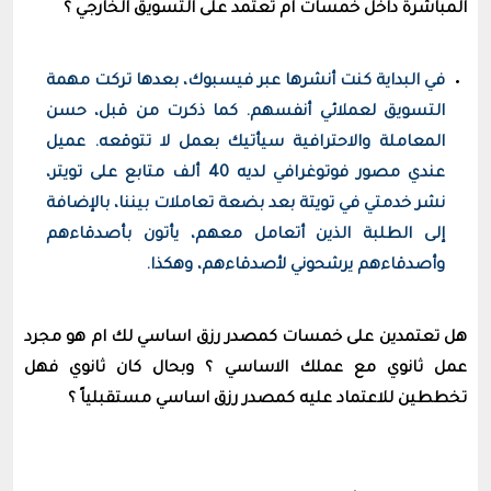
المباشرة داخل خمسات ام تعتمد على التسويق الخارجي ؟
في البداية كنت أنشرها عبر فيسبوك، بعدها تركت مهمة
التسويق لعملائي أنفسهم. كما ذكرت من قبل، حسن
المعاملة والاحترافية سيأتيك بعمل لا تتوقعه. عميل
عندي مصور فوتوغرافي لديه 40 ألف متابع على تويتر،
نشر خدمتي في تويتة بعد بضعة تعاملات بيننا، بالإضافة
إلى الطلبة الذين أتعامل معهم، يأتون بأصدقاءهم
وأصدقاءهم يرشحوني لأصدقاءهم، وهكذا.
هل تعتمدين على خمسات كمصدر رزق اساسي لك ام هو مجرد
عمل ثانوي مع عملك الاساسي ؟ وبحال كان ثانوي فهل
تخططين للاعتماد عليه كمصدر رزق اساسي مستقبلياً ؟