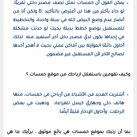
يمكن القول أن خمسات تمثل نصف مصدر دخلي تقريبًا.
لو جاء بأكثر من هذا لن أعترض بالتأكيد :D ولكن أنا من
أنصار عدم وضع البيض كله في سلة واحدة، والتخطيط
للمستقبل بوضع خطط بديلة بحيث لو حدثت مشكلة
في إحداها يكون لديّ مصدر دخل آخر أستفيد منه. لذلك
أحاول دائمًا الموازنة بين أماكن عملي بحيث لا أهجر أحدها
لصالح الآخر لأن المستقبل غير مضمون.
وكيف تقومين باستغلال ارباحك من موقع خمسات ؟
أشتريت العديد من الأشياء من أرباحي في خمسات، منها
هاتف ذكي وجهازيّ كيندل للقراءة، وذهبت في بعض
الرحلات. وأحاول الإدخار قليلاً أيضًا.
بما أن رتبك بموقع خمسات هي بائع موثوق ، برأيك ما هي