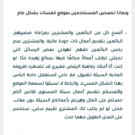
وبماذا تنصحين المستخدمين بموقع خمسات بشكل عام
أنصح كل من البائعين والمشترين بمراعاة ضميرهم،
البائعين بتقديم أعمال ذات جودة عالية، والمشترين عدم
بخس البائعين حقهم. تهولني بعض الرسائل التي
تجيئني تطلب أعمالاً مبالغًا فيها بمبالغ زهيدة جدًا. لو
كنت أنا أملك رفاهية الرفض فغيري قد تضطره ظروفه
المادية السيئة للقبول، فلا داعي لاستغلال حاجة الناس
بهذا الشكل المسيء، والباعة لا تسيئوا لسمعة الموقع
ولأنفسكم بتقديم أعمال سيئة المستوى ظانين أنكم
حصلتم على المال وهربتم بأعمالكم السيئة دون عقاب،
فحتى لو لم يكتب لك المشتري تقييم سلبي، ستخسر
على المدى الطويل مهما حدث.