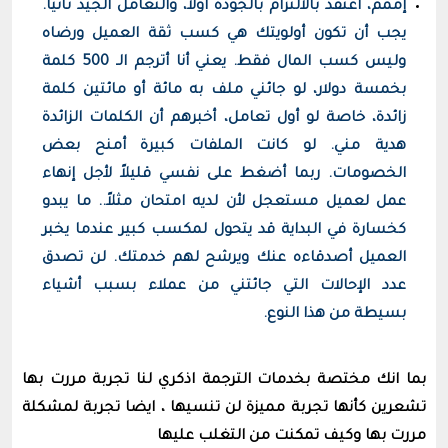
إممم، أعتقد بالالتزام بالجودة أولاً، والتعامل الجيد ثانيًا.
يجب أن تكون أولويتك هي كسب ثقة العميل ورضاه
وليس كسب المال فقط. يعني أنا أترجم الـ 500 كلمة
بخمسة دولار، لو جائني ملف به مائة أو مائتين كلمة
زائدة، خاصة لو أول تعامل، أخبرهم أن الكلمات الزائدة
هدية مني. لو كانت الملفات كبيرة أمنح بعض
الخصومات. ربما أضغط على نفسي قليلاً لأجل إنهاء
عمل لعميل مستعجل لأن لديه امتحان مثلاً.. ما يبدو
كخسارة في البداية قد يتحول لمكسب كبير عندما يخبر
العميل أصدقاءه عنك ويرشح لهم خدمتك. لن تصدق
عدد الإحالات التي جائتني من عملاء بسبب أشياء
بسيطة من هذا النوع.
بما انك مختصة بخدمات الترجمة اذكري لنا تجربة مررت بها
تشعرين كأنها تجربة مميزة لن تنسيها ، ايضا تجربة لمشكلة
مررت بها وكيف تمكنت من التغلب عليها