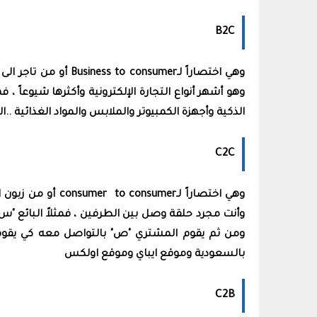
B2C
وهي اختصاراً لـsumer
وهو أشهر أنواع التجارة الإلكترونية وأكثرها شيوعاً 
الذكية وأجهزة الكمبيوتر والملابس والمواد الغذائية .
C2C
وهي اختصاراً لـer
وأنت مجرد حلقة وصل بين الطرفين ، فمثلاً البائع "
ومن ثم يقوم المشتري "ص" بالتواصل معه كي يقوم 
بالسعودية وموقع ايباي وموقع اولكس
C2B