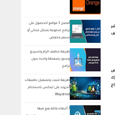
أفضل 3 مواقع للحصول على
اشر
برامج مدفوعة بشكل مجاني أو
تف
بسعر مخفض
طريقة تنظيف الرام وتسريع
ويندوز بضغطة واحدة بدون
برامج
بعض
رك
طريقة تثبيت وتشغيل تطبيقات
اج
أندرويد على لينكس باستخدام
Waydroid
7 أخطاء قاتلة يقع فيها