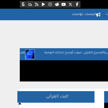
ت
جيست بوست
وت أوضح لحياتك اليومية
طريقة التأكد إذا كان جهازك قابل للترقية لوين
البث القرآني