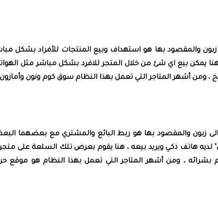
Business to con أو من تاجر الى زبون والمقصود بها هو استهداف وبيع المنتجات للأفراد بشكل مب
، فهنا يمكن بيع اي شئ من خلال المتجر للافرد بشكل مباشر مثل الهوا
.الخ ، ومن أشهر المتاجر التي تعمل بهذا النظام سوق كوم ونون وأمازون
consumer to consum أو من زبون الى زبون والمقصود بها هو ربط البائع والمشتري مع بعضهما ال
س" لديه هاتف ذكي ويريد بيعه ، هنا يقوم بعرض تلك السلعة على متج
بشرائه ، ومن أشهر المتاجر التي تعمل بهذا النظام هو موقع حر