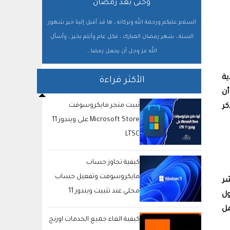
وحتى بعد رمضان
السلام عليكم ورحمة الله وبركاته ، ها قد أقبل إلينا خير شهور
السنة ، شهر رمضان المبارك ، فكل عام وأنتم بخير ، وأسأل
الله عز وجل أن يجعل رمضا...
ية
الأكثر قراءة
أن
ثبيت متجر مايكروسوفت
ر
Microsoft Store على ويندوز 11
LTSC
كيفية تجاوز حساب
مايكروسوفت وتفعيل حساب
اشر
محلي عند تثبيت ويندوز 11
ول
مل
كيفية الغاء جميع الخدمات اورنج