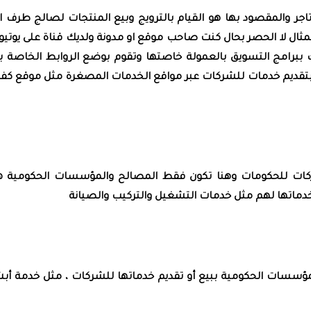
consumer to أو من زبون الى تاجر والمقصود بها هو القيام بالترويج وبيع المنتجات لصالج طرف 
مثال لا الحصر بحال كنت صاحب موقع او مدونة ولديك قناة على يوتي
راك ببرامج التسويق بالعمولة خاصتها وتقوم بوضع الروابط الخاصة 
تقديم خدمات للشركات عبر مواقع الخدمات المصغرة مثل موقع كف
business to governmen أو من الشركات للحكومات وهنا تكون فقط المصالح والمؤسسات الحكومية
دماتها لهم مثل خدمات التشغيل والتركيب والصيانة
مؤسسات الحكومية ببيع أو تقديم خدماتها للشركات ، مثل خدمة أب