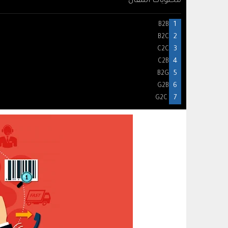
محتويات المقال
B2B
B2C
C2C
C2B
B2G
G2B
G2C