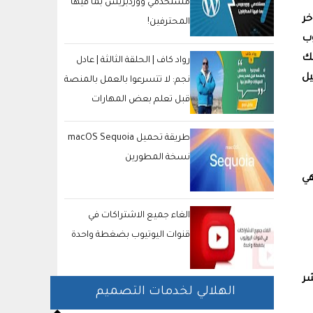
مستخدمي ووردبريس بما فيها
اخر
المحترفين!
وب
بك
رواد كاف | الحلقة الثالثة | عادل
يل
نجم: لا تتسرعوا بالعمل بالمنصة
قبل تعلم بعض المهارات
والتميز بها
طريقة تحميل macOS Sequoia
نسخة المطورين
 هي
الغاء جميع الاشتراكات في
قنوات اليوتيوب بضغطة واحدة
شر
الهلالي لخدمات التصميم