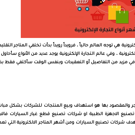
ونية هي توجه العالم حالياً ، فرويداً رويداً بدأت تختفي المتاجر التقليد
لكترونية ، وفي عالم التجارة الإلكترونية يوجد عديد من الأنواع سأحاول 
مزيد من التفاصيل أو التعقيدات وبنفس الوقت سأكتفي فقط بذك
Business t أو من تاجر الى تاجر والمقصود بها هو استهداف وبيع المنتجات للشركات بشكل مب
تصنيع الاجهزة الطبية او شركات تصنيع قطع غيار السيارات فالا
ف شركات تصنيع السيارات ومن أشهر المتاجر الالكترونية التي تع