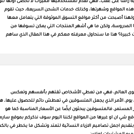
نية رأسًا على عقب، فهي تقدم لمستخدميها مميزات لا تحصى أولها تنو
جاح هذه المواقع وشهرتها، وكذلك خدمات الشحن السريعة، حيث تقوم
لهذا أصبحت من أكثر مواقع التسوق الموثوقة التي يتعامل معها
تها المدروسة، ولكن ما هي أشهر المنتجات التي يمكن تسوقها من
ت كبيرة؟ هذا ما سنحاول معرفته معكم في هذا المقال الذي ساهم
 مستوى العالم، فهي من تعطي الأشخاص ثقتهم بأنفسهم وتعكس
ل يوم، الأمر الذي يجعل المتسوقين في تعطش دائم للحصول عليها، هذ
ير المستمر، فالمتسوقين يبحثون ايضًا عن الأسعار المناسبة كما هو
موقع شي ان او غيرها من المواقع لكننا اليوم سوف نذكركم بموقع ساره
بتقديم اجمل تصاميم الازياء النسائية لتمتد وتشكل ما يخطر في بالكم