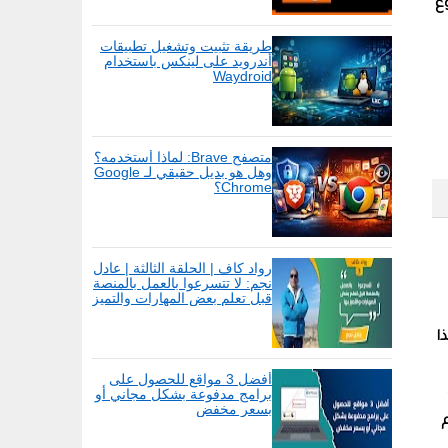
ع
طريقة تثبيت وتشغيل تطبيقات
أندرويد على لينكس باستخدام
Waydroid
متصفح Brave: لماذا أستخدمه؟
وهل هو بديل حقيقي لـ Google
Chrome؟
رواد كاف | الحلقة الثالثة | عادل
نجم: لا تتسرعوا بالعمل بالمنصة
قبل تعلم بعض المهارات والتميز
بها
ا
أفضل 3 مواقع للحصول على
برامج مدفوعة بشكل مجاني أو
بسعر مخفض