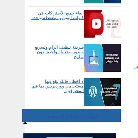
الغاء جميع الاشتراكات في
قنوات اليوتيوب بضغطة واحدة
طريقة تنظيف الرام وتسريع
ويندوز بضغطة واحدة بدون
برامج
س
7 أخطاء قاتلة يقع فيها
مستخدمي ووردبريس بما فيها
المحترفين!
الهلالي لخدمات التصميم