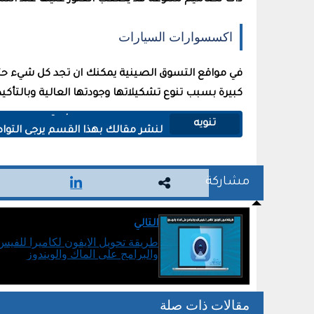
ذات تصاميم متنوعة قد يصعب العثور عليها عند التسو
اكسسوارات السيارات
في مواقع التسوق الصينية يمكنك ان تجد كل شيء ح
كبيرة بسبب تنوع تشكيلاتها وجودتها العالية وبالتأكي
المقالات بهذا القسم هي اعلانات م
تنويه
لنشر مقالك بهذا القسم يرجى التوا
أو يمكنك مراسلتنا عبر البريد الالكتر
مشاركة
التالي
طريقة تحويل الايفون لكاميرا للفيس 
والبرامج على الماك والويندوز
مقالات ذات صلة