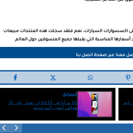
ق من المتاجر التقليدية.
تى اكسسوارات السيارات، نعم فلقد سجلت هذه المنتجات مبيعات
د أسعارها المناسبة التي يقبلها جميع المتسوقين حول العالم.
دفوعة، منها مقالات مكتوبة بواسطة أصحابها وتعبر عن وجهة نظرهم
صل معنا عبر صفحة اتصل بنا
وني
ads@computer-beat.com
السابق
تايم
10 مزايا في ios16 لن تعمل على كل
هواتف أيفون المدعومة