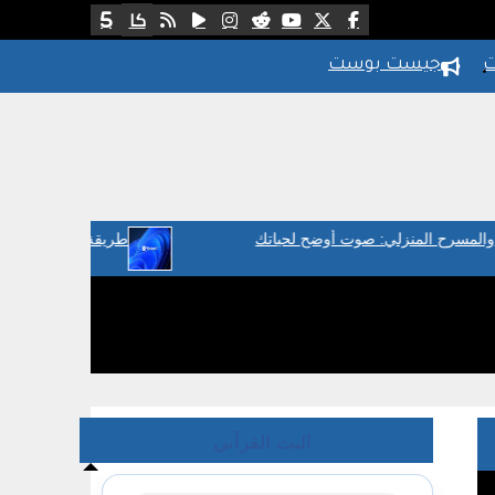
ت
جيست بوست
وت أوضح لحياتك
طريقة التأكد إذا كان جهازك قابل للترقية لوي
البث القرآني