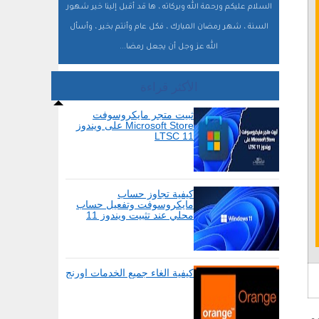
السلام عليكم ورحمة الله وبركاته ، ها قد أقبل إلينا خير شهور
السنة ، شهر رمضان المبارك ، فكل عام وأنتم بخير ، وأسأل
الله عز وجل أن يجعل رمضا...
الأكثر قراءة
ثبيت متجر مايكروسوفت
Microsoft Store على ويندوز
11 LTSC
كيفية تجاوز حساب
مايكروسوفت وتفعيل حساب
محلي عند تثبيت ويندوز 11
كيفية الغاء جميع الخدمات اورنج