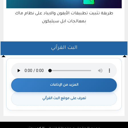
يقة تثبيت تطبيقات الأيفون والايباد على نظام ماك
حل مش
بمعالجات ابل سيليكون
البث القرآني
المزيد من الإذاعات
تعرف على موقع البث القرآني