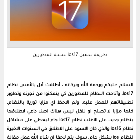
طريقة تحميل ios17 نسخة المطورين
السلام عليكم ورحمة الله وبركاته ، أطلقت أبل بالأمس نظام
ios17، وأتاحت النظام للمطورين كي يتمكنوا من تجرته وتطوير
تطبيقاتهم للعمل عليه، ولم الاحظ اي مزايا ثورية بالنظام،
كلها مزايا لا تصلح او لنقل ليس هناك اصلا داعي لاطلاقها
بنظام جديد، على الاغلب نظام Ios17 جاء ليغطي على مشاكل
نظام ios16 والذي كان الاسوء على الاطلاق في السنوات الاخيرة
لنظام ios بشكل عام، سوف يتم لاحقا ان شاء الله عمل مقالة