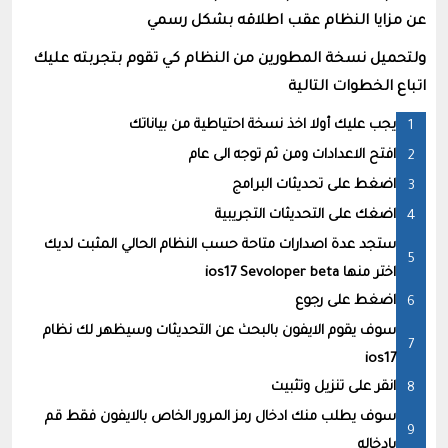
عن مزايا النظام عقب اطلاقه بشكل رسمي
ولتحميل نسخة المطورين من النظام كي تقوم بتجربته عليك
اتباع الخطوات التالية
يجب عليك أولا اخذ نسخة احتياطية من بياناتك
افتح الاعدادات ومن ثم توجه الى عام
اضغط على تحديثات البرامج
اضغك على التحديثات التجريبية
ستجد عدة اصدارات متاحة حسب النظام الحالي المثبت لديك
اختر منها ios17 Sevoloper beta
اضغط على رجوع
سوف يقوم الايفون بالبحث عن التحديثات وسيظهر لك نظام
ios17
انقر على تنزيل وتثبيت
سوف يطلب منك ادخال رمز المرور الخاص بالايفون فقط قم
بادخاله