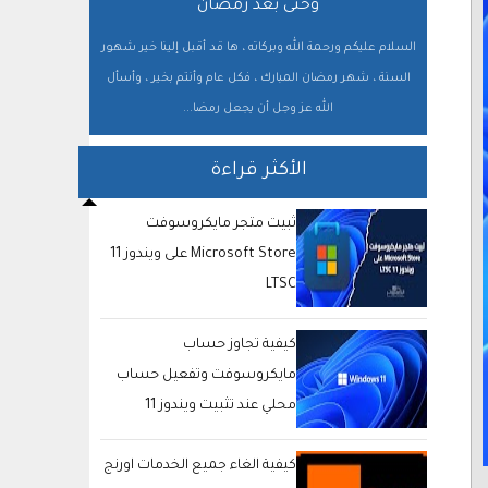
وحتى بعد رمضان
السلام عليكم ورحمة الله وبركاته ، ها قد أقبل إلينا خير شهور
السنة ، شهر رمضان المبارك ، فكل عام وأنتم بخير ، وأسأل
الله عز وجل أن يجعل رمضا...
الأكثر قراءة
ثبيت متجر مايكروسوفت
Microsoft Store على ويندوز 11
LTSC
كيفية تجاوز حساب
مايكروسوفت وتفعيل حساب
محلي عند تثبيت ويندوز 11
كيفية الغاء جميع الخدمات اورنج