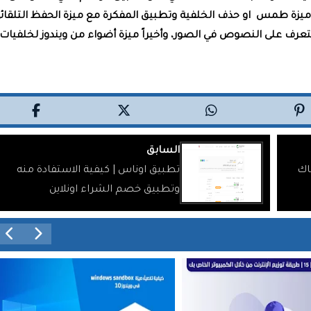
 ميزة طمس او حذف الخلفية وتطبيق المفكرة مع ميزة الحفظ التلقائ
رف على النصوص في الصور، وأخيراً ميزة أضواء من ويندوز لخلفيات
السابق
اك
تطبيق اوناس | كيفية الاستفادة منه
وتطبيق خصم الشراء اونلاين