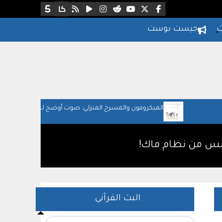
ت
جيست بوست
وفون والمسرح المنزلي: صوت أوضح لحياتك اليومية
طريقة التأكد إذا
ل
البث القرآني