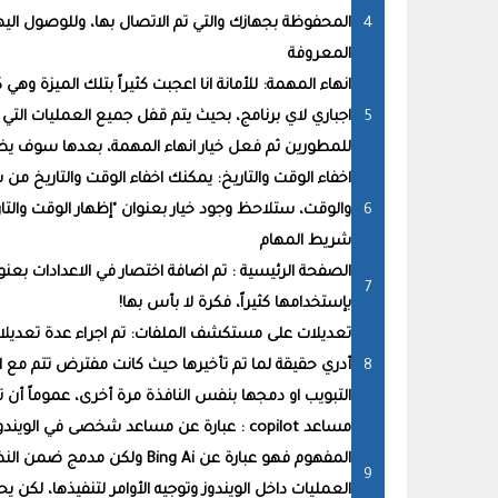
المعروفة
انهاء المهمة: للأمانة انا اعجبت كثيراً بتلك الميزة 
اجباري لاي برنامج، بحيث يتم قفل جميع العمليات التي
للمطورين ثم فعل خيار انهاء المهمة، بعدها سوف يظهر 
اخفاء الوقت والتاريخ: يمكنك اخفاء الوقت والتاريخ من
والوقت، ستلاحظ وجود خيار بعنوان "إظهار الوقت والتار
شريط المهام
الصفحة الرئيسية : تم اضافة اختصار في الاعدادات بعنو
بإستخدامها كثيراً، فكرة لا بأس بها!
تعديلات على مستكشف الملفات: تم اجراء عدة تعديلا
أدري حقيقة لما تم تأخيرها حيث كانت مفترض تتم مع
التبويب او دمجها بنفس النافذة مرة أخرى، عموماً أن تأتي 
مساعد copilot : عبارة عن مساعد شخصى في
المفهوم فهو عبارة عن ing Ai
العمليات داخل الويندوز وتوجيه الأوامر لتنفيذها، لكن