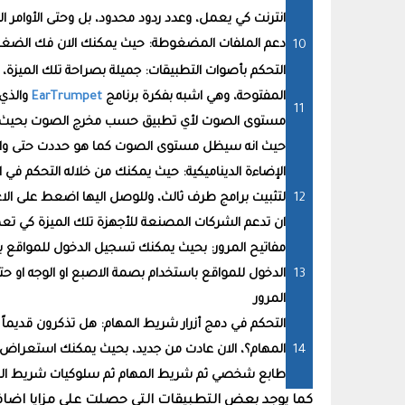
انترنت كي يعمل، وعدد ردود محدود، بل وحتى الأوامر ا
دعم الملفات المضغوطة: حيث يمكنك الان فك الضغط 
التحكم بأصوات التطبيقات: جميلة بصراحة تلك الميز
المفتوحة، وهي اشبه بفكرة برنامج
EarTrumpet
والذي 
مستوى الصوت لأي تطبيق حسب مخرج الصوت بحيث يكون
حيث انه سيظل مستوى الصوت كما هو حددت حتى وا
لتثبيت برامج طرف ثالث، وللوصل اليها اضعط على الاع
ان تدعم الشركات المصنعة للأجهزة تلك الميزة كي
مفاتيح المرور: بحيث يمكنك تسجيل الدخول للمواقع ب
الدخول للمواقع باستخدام بصمة الاصبع او الوجه او حت
المرور
التحكم في دمج أزرار شريط المهام: هل تذكرون قديماً 
المهام؟، الان عادت من جديد، بحيث يمكنك استعراض كل
طابع شخصي ثم شريط المهام ثم سلوكيات شريط المها
كما يوجد بعض التطبيقات التي حصلت على مزايا اضاف