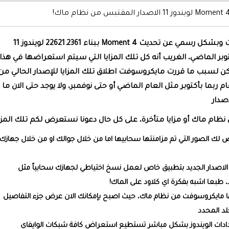
السلام عليكم ورحمة الله وبركاته، أعلنت مايكروسوفت وبشكل رسمي عن تحديث Moment 4 ببناء 22621.2361 لويندوز 11
بر الماضي، الغريب أنه كل تلك المزايا التي سيتم استعراضها في هذا
ل كانت بالاساس موجهة للإصدار الجديد 23H2 ولكن لسبب ما قررت مايكروسوفت اطلاق تلك المزايا للإصدار الحالي من
 23H2 لوقت لاحق بهذا العام ربما بأكتوبر مثل العام الماضي أو حتى نوفمبر، ولا يوجد حتى الان ما 
صدار
لك الصور التي تم مزامنتها سحابيها اما من خلال جوالك او من خلال جهازك
تي الاصدار الجديد بتطبيق خاص لعمل نسخ اختياطي لجهازك سحابياً مثل
، طبعا اشبه بفكرة اي كلاود على الماك!
ها مايكروسوفت من نظام ماك، حيث اصبح بإمكانك الان عرض جزء التفاصيل
لد المحدد
ادات الويندوز بشكل مباشر تستطيع استعراض كافة شبكات الوايفاي