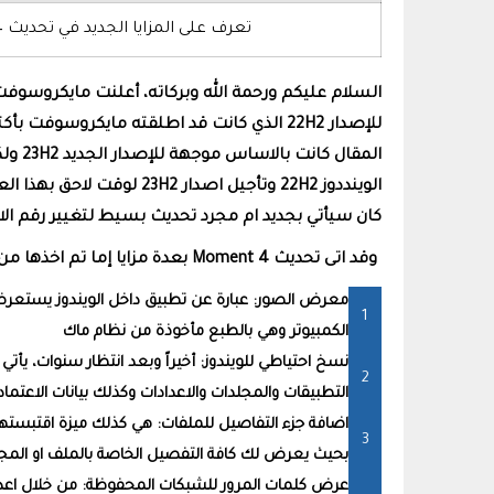
تعرف على المزايا الجديد في تحديث Moment 4 لويندوز 11 الاصدار المقتبس من نظام ماك!
للإصدار
22H2
الذي كانت قد اطلقته مايكروسوفت بأكتو
المقا
الوينددوز 22H2 وتأجيل اصدار
كان سيأتي بجديد ام مجرد تحديث بسيط لتغيير رقم الا
وقد اتى تحديث Moment 4 بعدة مزايا إما تم اخذها من نظام ماك أو مزايا متأخرة، على كل حال دعونا نستعرض لكم تلك المزايا
معرض الصور: عبارة عن تطبيق داخل الويندوز يستعرض 
الكمبيوتر وهي بالطبع مأخوذة من نظام ماك
نسخ احتياطي للويندوز: أخيراً وبعد انتظار سنوات، يأ
التطبيقات والمجلدات والاعدادات وكذلك بيانات الاعتماد
اضافة جزء التفاصيل للملفات: هي كذلك ميزة اقتبست
بحيث يعرض لك كافة التفصيل الخاصة بالملف او المج
عرض كلمات المرور للشبكات المحفوظة: من خلال اعد