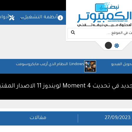
المزيد
امج
شروحات
مواقع
أنظمة التشغيل
أدوا
Lindows: النظام الذي أرعب مايكروسوفت
الميكر
والعم
ندوز 11 الاصدار المقتبس من نظام ماك!
27/09/2023
مقالات