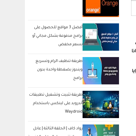
أفضل 3 مواقع للحصول على
برامج مدفوعة بشكل مجاني أو
بسعر مخفض
اذا
طريقة تنظيف الرام وتسريع
ويندوز بضغطة واحدة بدون
برامج
طريقة تثبيت وتشغيل تطبيقات
أندرويد على لينكس باستخدام
Waydroid
رواد كاف | الحلقة الثالثة | عادل