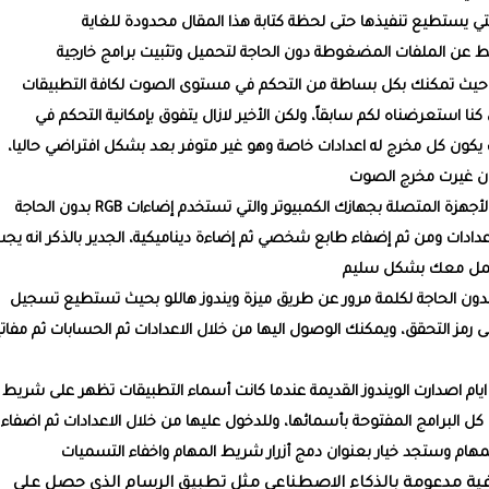
لتي يستطيع تنفيذها حتى لحظة كتابة هذا المقال محدودة للغاية
عن الملفات المضغوطة دون الحاجة لتحميل وتثبيت برامج خارجية
ة، حيث تمكنك بكل بساطة من التحكم في مستوى الصوت لكافة التطبيقات
كنا استعرضناه لكم سابقاً، ولكن الأخير لازال يتفوق بإمكانية التحكم في
 كل مخرج له اعدادات خاصة وهو غير متوفر بعد بشكل افتراضي حاليا،
ن غيرت مخرج الصوت
الإضاءة الديناميكية: حيث يمكنك من خلاله التحكم في الأجهزة المتصلة بجهازك الكمبيوتر والتي تستخدم إضاءات RGB بدون الحاجة
دادات ومن ثم إضفاء طابع شخصي ثم إضاءة ديناميكية، الجدير بالذكر انه يج
 تعمل معك بشكل سليم
دون الحاجة لكلمة مرور عن طريق ميزة ويندوز هاللو بحيث تستطيع تسجيل
ى رمز التحقق، ويمكنك الوصول اليها من خلال الاعدادات ثم الحسابات ثم مفات
ايام اصدارت الويندوز القديمة عندما كانت أسماء التطبيقات تظهر على شريط
 البرامج المفتوحة بأسمائها، وللدخول عليها من خلال الاعدادات ثم اضفاء
م وستجد خيار بعنوان دمج أزرار شريط المهام واخفاء التسميات
ية مدعومة بالذكاء الاصطناعي مثل تطبيق الرسام الذي حصل على