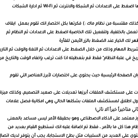
المحفوظة بجهازك والتي تم الاتصال بها، وللوصول اليها اضغط على الاعدادات ثم الشبكة والانترنت ثم Wi-Fi ثم ادارة الشبكات
وهي كذلك مقتسبة من نظام ماك :) فكرتها بكل اختصار انك تقوم بعمل ايقاف
 تعمل بالخلفية، ولتفعيل تلك الخاصية اضغط على الاعدادات ثم النظام ثم
لك الخيار عند الضغط بالزر الأيمن للفأرة
 شريط المهام وذلك من خلال الضغط على الاعدادات ثم اللغة والوقت ثم التاري
يخ في علبة النظام" فقط قم بتعطيله اذا كنت ترغب بإخفاء الوقت والتاريخ من
ان الصفحة الرئيسية حيث يحتوي على اختصارات لأبرز العناصر التي تقوم
ت على مستكشف الملفات أبرزها تعديلات على صعيد التصميم، وكذلك ميزة 
 اول اطلاق لمستكشف الملفات بشكلها الحالي وهي امكانية فصل علامات
متأخيراً خيراً ألا تأتي!
 الويندوز معتمد على الذكاء الاصطناعي وهو بحقيقة الأمر ليس مساعد بالمعنى
B ولكن مدمج ضمن النظام هذا كل ما بالأمر ، فقط تم اضافة عليه انك تستطيع القيام بعديد من
 يحتوي على العديد من السلبيات مثل بطئ الاستجابة، يجب أن يتوفر لديك اتصا