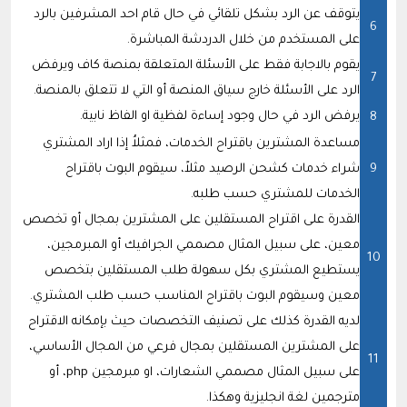
يتوقف عن الرد بشكل تلقائي في حال قام احد المشرفين بالرد
على المستخدم من خلال الدردشة المباشرة.
يقوم بالاجابة فقط على الأسئلة المتعلقة بمنصة كاف ويرفض
الرد على الأسئلة خارج سياق المنصة أو التي لا تتعلق بالمنصة.
يرفض الرد في حال وجود إساءة لفظية او الفاظ نابية.
مساعدة المشترين باقتراح الخدمات، فمثلاُ إذا اراد المشتري
شراء خدمات كشحن الرصيد مثلاً، سيقوم البوت باقتراح
الخدمات للمشتري حسب طلبه.
القدرة على اقتراح المستقلين على المشترين بمجال أو تخصص
معين، على سبيل المثال مصممي الجرافيك أو المبرمجين،
يستطيع المشتري بكل سهولة طلب المستقلين بتخصص
معين وسيقوم البوت باقتراح المناسب حسب طلب المشتري.
لديه القدرة كذلك على تصنيف التخصصات حيث بإمكانه الاقتراح
على المشترين المستقلين بمجال فرعي من المجال الأساسي،
على سبيل المثال مصممي الشعارات، او مبرمجين php، أو
مترجمين لغة انجليزية وهكذا.