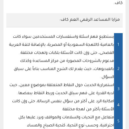
كاف.
مزايا المساعد الرقمي العم كاف:
يستطيع فهم اسئلة واستفسارات المستخدمين سواء كانت
بالعامية كاللهجة السعودية أو المصرية، بالإضافة للغة العربية
الفصحى، حتى وإن كانت الأسئلة بلكنات ولهجات مختلفة.
مدعوم بالشروحات المصورة من مركز المساعدة وكذلك
بالفيديوهات، حيث يقدم لك الشرح المناسب بناءاً على سياق
السؤال.
استمرارية الحديث حول النقاط المتعلقة بموضوع معين، حيث
لديه القدرة على فهم سياق الحديث وربط النقاط ببعضها.
امكانية الرد على أكثر من سؤال بنفس الرسالة، حتى وإن كانت
الأسئلة بأكثر من لهجة مختلفة.
متفاعل مع التحيات والسلامات والمواقف ويرد عليها بكل
احترافية، وحسب نوع التحية، كتحية الصباح والمساء.