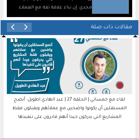
مجدي: إن بناء علاقة ثقة مع العملاء
يتطلب اهتماماً كبيراً بتفاصيل العمل
والاستماع إلى احتياجاتهم بشكل جيد
مقالات ذات صلة
لقاء مع خمساتي | الحلقة 27 | عبد الهادي اطويل: أنصح
المستقلين أن يكونوا واضحين مع عملائهم ويقبلون فقط
المشاريع التي يدركون جيدا أنهم قادرون على تنفيذها