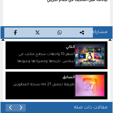
بياناتك قبل التحديث لاي نظام تجريبي
مشاركة
التالي
أشهر 10 واجهات سطح مكتب في
لينكس: تاريخها ومميزاتها وعيوبها
السابق
طريقة تحميل ios 27 نسخة المطورين
مقالات ذات صلة