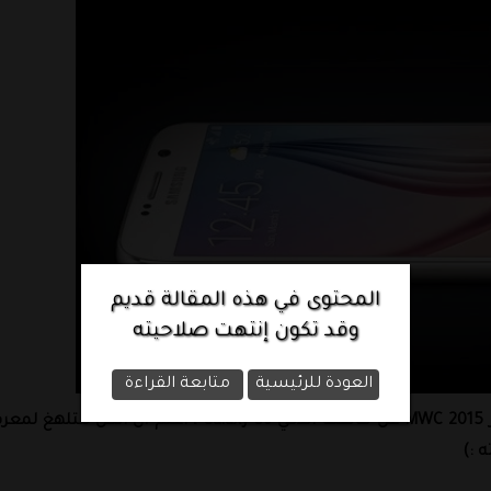
المحتوى في هذه المقالة قديم
وقد تكون إنتهت صلاحيته
العودة للرئيسية
متابعة القراءة
كشفت شركة سامسونج رسميا منذ قليل في مؤتمر MWC 2015 عن هاتفها الذكي Galaxy S6 ، اعلم ان الكل متله
 :)