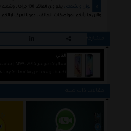
الوزن والسُمك :
يبلغ وزن الهاتف 138 جراما ، وسُمك 6.8 ملم
والان ما رأيكم بمواصفات الهاتف ، دعونا نعرف ارائكم 
مشاركة
التالي
فعاليات مؤتمر WC 2015
تكشف رسميا عن هاتفها laxy S6
Edge
مقالات ذات صلة