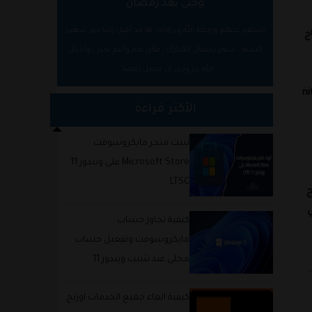
وحتى بعد رمضان
السلام عليكم ورحمة الله وبركاته ، ها قد أقبل إلينا خير شهور
 الزجاج
السنة ، شهر رمضان المبارك ، فكل عام وأنتم بخير ، وأسأل
الله عز وجل أن يجعل رمضا...
كسل ، وكثافة بكسلات 577 بكسل لكل بوصة، ودرجة سطوع تبلغ 600 nits
الأكثر قراءة
ثبيت متجر مايكروسوفت
Microsoft Store على ويندوز 11
LTSC
ج
موري من نوع UFS 2.0 والتي
كيفية تجاوز حساب
مايكروسوفت وتفعيل حساب
محلي عند تثبيت ويندوز 11
كيفية الغاء جميع الخدمات اورنج