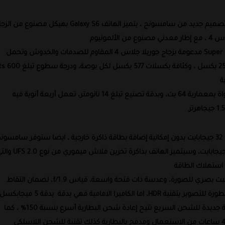
دعوني ابدأ لكم بالتصميم فالكل كان ينتظر تصميم جديد من سامسونج ، يتميز الهاتف Galaxy S6 بهيكل مصنوع من
مونيوم
شاشة بقياس 5.1 بوصات من نوع Super AMOLED مدعومة بزجاج جوريلا جلاس 4 المقاوم للصدمات والخدوش وتحمل
الشاشة دقة عرض Quad HD وبدرجة وضوح 1440×2560 ب
ة
يحتوي الهاتف علي معالج Exynos ثماني النواة بمعمارية 64 بت، وبدقة تصنيع تبلغ 14 نانومتر، تعمل أربعة أنوية فيه
ذاكرة التخزين الداخلية للجهاز ستبدأ من 32 جيجابايت بدون إمكانية إضافة بطاقة ذاكرة خارجية ، ايضا ستوفر سامسون
خيارات اخري للذاكرة بسعتي تخزين 64 جيجابايت و128 جيجابايت، وسيتميز الهاتف بذاكرة تخزين فلاش مي
 استهلاك الطاقة
كاميرا خلفية بدقة 16 ميجابكسل مدعومة بمثبت بصري للصورة، وعدسة ذات فتحة واسعة، قياس f/1.9، لضمان التقاط
لامامية فهي بدقة بدقة 5 ميجابكسل.
بطارية ذات سعة 2550 ميلي أمبير تدعم تقنية جديدة للشحن السريع تتيح إعادة شحن البطارية أسرع بنسبة 150% ، كما