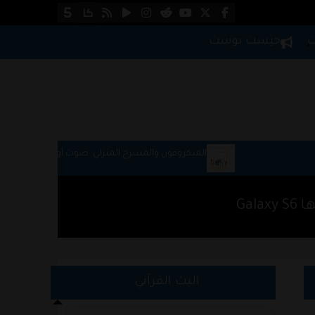
ت
جيست بوست
الميكروفون والمسرح المنزلي: صوت أوضح لحياتك اليومية
والعمل
البث القرآني