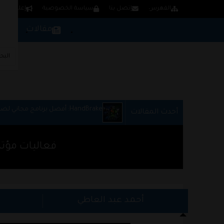
الفهرس
إتصل بنا
سياسة الخصوصية
إعلن لدينا
مقالات
بر
HandBrake: أفضل برنامج مجاني لضغط وتحويل الفيديو
أحدث المقالات
فعاليات مؤتمر MWC 2015 | سامسونج تكشف رسميا عن هاتفه
أحمد عبد العاطي