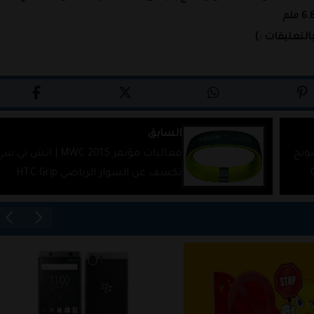
بالتعليقات :)
السابق
M | سامسونج
فعاليات مؤتمر MWC 2015 | اتش تي س
Ga
تكشف عن السوار الرياضي HTC Grip