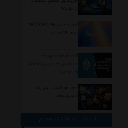
أندرويد على لينكس باستخدام
Waydroid
طريقة تحميل macOS Sequoia
حصريا | طريقة معرفة الهواتف التي
نسخة المطورين
سيتم تحديثها لاخر نسخة من اندرويد
في صلاحيات التطبيقات
لهواتف HTC
7 أخطاء قاتلة يقع فيها
مستخدمي ووردبريس بما فيها
المحترفين!
Lindows: النظام الذي أرعب
مايكروسوفت
الهلالي لخدمات التصميم