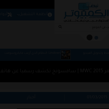
المزيد
امج
شروحات
مواقع
أنظمة التشغيل
أدوا
Lindows: النظام الذي أرعب مايكروسوفت
ا Galaxy S6
01/03/2015
أخبار