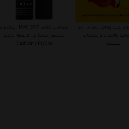
فعاليات مؤتمر MWC 2017 | بلاكبيري
تعليقات Disqus تضيف خاصية
مياً عن هاتفها الجديد
التفاعلات ضمن صندوق التعليقات
BlackBerry KeyO
الخاص بها ، إليك طريقة تفعيلها