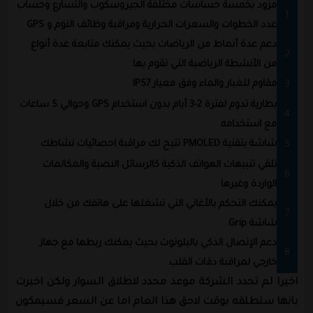
مزود بخمسة حساسات مختلفة الجيروسكوب والتسارع وحساب
عدد الخطوات والسعرات الحرارية ومراقبة وظائف النوم و GPS
دعم عدة أنماط من الرياضات بحيث يمكنك متابعة عدة أنواع
من الأنشطة الرياضية التي تقوم بها
مقاوم للغبار والماء وفق معيار IP57
بطارية تدوم لفترة 2-3 أيام بدون استخدام GPS وحوالي 5 ساعات
مع استخدامه.
شاشة بتقنية PMOLED تتيح لك مراقبة احصائيات نشاطك
تلقي تنبيهات الهواتف الذكية كالرسائل النصية والمكالمات
الواردة وغيرها
يمكنك التحكم بالأغاني التي تشغلها على هاتفك من خلال
شاشة Grip.
دعم الإتصال الذكي بالبلوتوث بحيث يمكنك ربطها مع جهاز
خارجي لمراقبة دقات القلب.
اخيرا لم تحدد الشركة موعد محدد لاطلاق السوار ولكن اخبرت
بانها ستطلقه بوقت لاحق هذا العام اما عن السعر فسيمكون