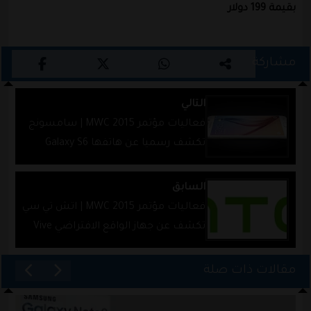
بقيمة 199 دولار
مشاركة
التالي
فعاليات مؤتمر MWC 2015 | سامسونج
تكشف رسميا عن هاتفها Galaxy S6
السابق
فعاليات مؤتمر MWC 2015 | اتش تي سي
تكشف عن جهاز الواقع الافتراضي Vive
مقالات ذات صلة