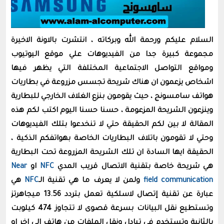
السلام عليكم ورحمة الله وبركاته ، انتشرت بالاونة الاخيرة
مجموعة كبيرة جدا من الفيديوهات علي موقع اليوتيوب
ومواقع التواصل الاجتماعية المختلفة التي يظهر فيها
اشخاص يزعمون ان هناك شريحة تجسس مزروعة في بطاريات
هواتف سامسونج ، حيث يقومون بنزع الغلاف الخارجي للبطارية
وينزعون الشريحة المزعومة ، حسنا حسنا اليوم اكتب لكم هذه
المقالة لا بين لكم الحقيقة حتي لا تنخدعوا بتلك الفيديوهات
وحتي لا تقومون باتلاف البطاريات الخاصة بهواتفكم الذكية ،
الحقيقة ايها السادة ان تلك الشريحة المزروعة تحت البطارية
هي شريحة خاصة بتقنية الاتصال قريب المدي
NFC
او
Near
field communication
ولمن لا يعرف ما هي تقنية الـ
NFC
هي
عبارة عن تقنية إتصال لاسلكية تعمل بتردد 13.56 ميجاهرتز
وتستطيع نقل البيانات بسرعة قصوى لا تتجاوز 474 كيلوبت
بالثانية وتستخدم في تبادل ونقل الملفات من هاتف الي اخر او