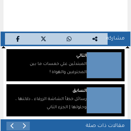
مشاركة
التالي
المبتدئين علي خمسات ما بين
المحترفين والهواة !
السابق
رسائل خطأ الشاشة الزرقاء ، دلالتها ،
وحلولها | الجزء الثاني
مقالات ذات صلة