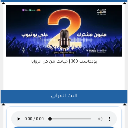
بودكاست 360 | حياتك من كل الزوايا
تفعيل الشريحة الإلكترو
البث القرآني