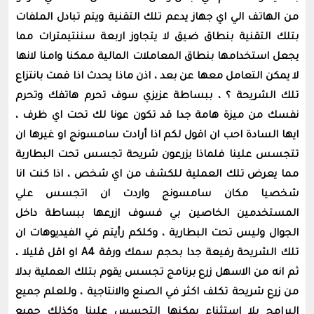
من الهاتف الي اي جهاز يدعم تلك التقنية ويتم تبادل الملفات
بتلك التقنية بنطاق ضيق لا يتجاوز اربعة سننتيمترات مما
يجعل استخدامها بنطاق المعاملات المالية ممكنا وامنا لانها
لا يمكن التعامل معها عن بعد ، اذن ماذا يحدث اذا قمت بانتزاع
تلك الشريحة ؟ ، ببساطة عزيزي سوف تحرم هاتفك وتحرم
نفسك من ميزة هامة جدا قد تكون عونا لك تحت اي ظرف ،
ايها السادة احب ان اقول لكم اذا أرادت سامسونج او غيرها ان
تتجسس علينا فلماذا يزرعون شريحة تجسس تحت البطارية
مما يعرض تلك العملية للكشف من اي شخص ، اذا كنت انا
شخصيا مكان سامسونج واردت ان اتجسس علي
المستخدمين الخاصين بي فسوف ازرعها ببساطة داخل
الجوال وليس تحت البطارية ، وكلكم رأيتم في الفيديوهات ان
تلك الشريحة رفيعة جدا بحجم سمك ورقة A4 او اقل قليلا ،
ثم انه من الاسهل زرع برنامج تجسس يقوم بتلك العملية بدلا
من زرع شريحة تكلف اكثر في الصنع والانتاجية ، وللعلم جميع
البرامج بلا استثناء يمكنها التجسس علينا وكذلك جميع