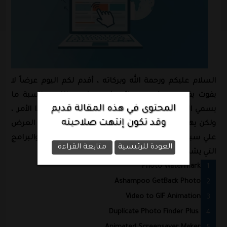
السلام عليكم ورحمة الله وبركاته ، أقدم لكم اليوم عرضاً لا
يفوت يقدمه موقع watermark-software وذلك بمناسبة ما
المحتوى في هذه المقالة قديم
يسمي الكريسماس ، طبعاً أنا شخصياً لا أعترف بهذا الأمر ،
وقد تكون إنتهت صلاحيته
ولكن يهمنا هنا العرض ، سوف تحصل من خلال هذا العرض
علي سبعة برامج مختلفة بقيمة 250 دولار مجاناً ، والبرامج
العودة للرئيسية
متابعة القراءة
التي يشملها العرض هي
Photo Watermark
Ashampoo GetBack Photo
Video to GIF Animation
Duplicate Photo Finder Plus