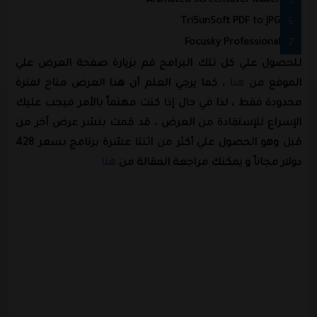
Animated Screensaver Maker
TriSunSoft PDF to JPG
Focusky Professional
للحصول علي كل تلك البرامج قم بزيارة صفحة العرض علي
الموقع من
هنا
، كما يرجي العلم أن هذا العرض متاح لفترة
محدودة فقط ، لذا في حال إذا كنت مهتماً بالأمر فيجب عليك
الإسراع للإستفادة من العرض ، قد قمت بنشر عرض آخر من
قبل وهو الحصول علي أكثر من اثنتا عشرة برنامج بسعر 428
دولار مجاناً و يمكنك مراجعة المقالة من
هنا