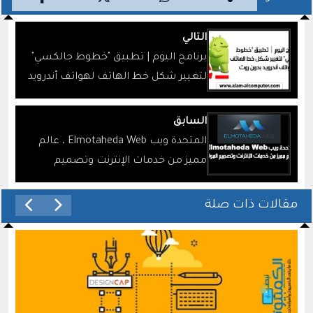
التالي
برنامج اليوم | تطبيق "خطوط جالكسي"
لتغيير شكل خط الهاتف لهواتف أندرويد
بدون روت
السابق
المتحدة ويب Elmotaheda Web ، عالم
مميز من خدمات الإنترنت وتصميم
المواقع
مقالات ذات صلة