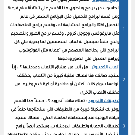
برامج الكمبيوتر
: قسم ضخم يحوي كل ما تحتاجه علي جهازك
الحاسوب من برامج وينطوي هذا القسم علي ثلاثة أقسام فرعية
وهي قسم لبرامج التحميل مثل البرنامج الاشهر في عالم
التحميل IDM والبرامج المشابهة له ، وقسم برامج المتصفحات
مثل فايرفوكس وجوجل كروم ، وقسم برامج الصور والتصميم
والذي حتماً سيسيل له لعاب المصممين لما يحويه علي كل
البرامج التي يحتاجها المصمم في أعماله مثل الفوتوشوب
وبرامج التعديل علي الصور ودمجها
ألعاب الكمبيوتر
: هل أنت من عشاق الألعاب ومدمنيها ؟ ، إذاً
ستجد ضالتك هنا فهناك مكتبة كبيرة من الألعاب بمختلف
أنواعها سواء كانت أكشن أو مغامرة أو كرة قدم وغيرها من
مختلف الألعاب الأخري
تطبيقات الأندرويد
: تملك هاتف أندرويد ؟ ، حسناً هذا القسم
يوفر لك تشكيلة كبيرة من التطبيقات التي ستحتاجها حتماً في
حياتك اليومية عند إستخدامك لهاتفك الذكي ، فهناك ستجد
تطبيقات الحماية وتطبيقات الدردشة بل وستجد أيضاً برامج