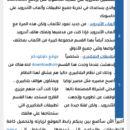
لتشغيل الأندرويد علي جهازك الحاسوب مثل برنامج bluestacks
والذي يساعدك في تجربة جميع تطبيقات وألعاب الأندرويد علي
حاسوبك
ألعاب الأندرويد
: من جديد نعود للألعاب ولكن هذه المرة مع
ألعاب الأندرويد فإذا كنت من مدمنيها وتملك هاتف أندرويد
ستجد أيضاً بهذا القسم مجموعة كبيرة من الألعاب بمختلف
أنواعها وتلبي جميع الأذواق
ت
طبيقات البلاكبيري
: شخصياً
موقع داونلودكم
إندهشت عندما وجدت هذا القسم
downloadkom
لانه هناك من
، وذلك لان نظام البلاكبيري حاليا
هم عشاق لهذا النظام
أصبح مصيره مثل مصير نوكيا
ويملكون هواتف بلاكبيري ،
فحتي الشركة المصنعة ذاتها
فإذا كنت أنت منهم عزيزي
توقفت عن تطويره وإتجهت
القارئ فستجد بهذا القسم
للأندرويد ، ولكن لفتة جيدة من
تطبيقات البلاكبيري التي
ستحتاجها علي هاتفك
أخيراً الأن سأضع بين يديكم رابط الموقع لزيارته ولتحميل كافة