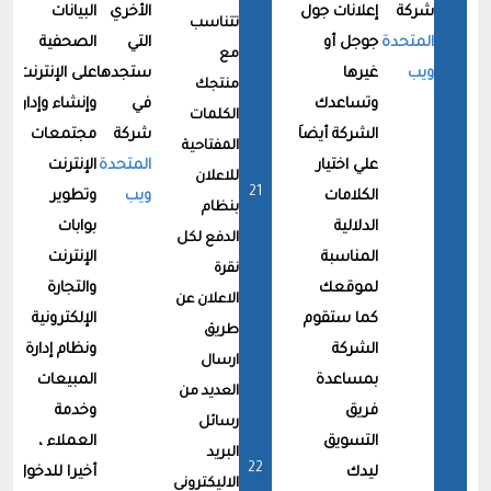
شركة
إعلانات جول
الأخري
البيانات
om
تتناسب
المتحدة
جوجل أو
التي
الصحفية
مع
ويب
غيرها
ستجدها
على الإنترنت
منتجك
وتساعدك
في
وإنشاء وإدارة
الكلمات
الشركة أيضاَ
شركة
مجتمعات
المفتاحية
علي اختيار
المتحدة
الإنترنت
للاعلان
الكلامات
ويب
وتطوير
بنظام
الدلالية
بوابات
الدفع لكل
المناسبة
الإنترنت
نقرة
لموقعك
والتجارة
الاعلان عن
كما ستقوم
الإلكترونية
طريق
الشركة
ونظام إدارة
ارسال
بمساعدة
المبيعات
العديد من
فريق
وخدمة
رسائل
التسويق
العملاء ،
البريد
ليدك
أخيرا للدخول
الاليكترونى