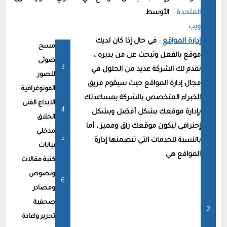
المتحدة
الأوسط
ويب
إدارة المواقع
: في حال إذا كان لديك
مسح
موقع بالفعل وتبحث عن من يديره ،
ضوئى
تقدم لك الشركة عديد من الحلول في
للصور
مجال إدارة المواقع حيث سيقوم فريق
الفوتوغرافية
الخبراء المتخصص بالشركة بمساعدتك
الابداع الفنى
بإدارة موقعك بشكل أفضل وبشكل
الخلاق
إحترافي ليكون موقعك راق ومميز ، أما
مدخلي
بالنسبة للخدمات التي تتضمنها إدارة
بيانات
المواقع هي
كتبة مقالات
ونصوص
ومصادر
صحفية
تحرير واعادة