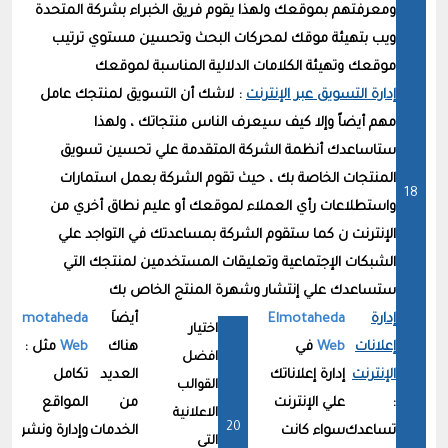
ومعرفتهم بموقعك ولهذا يقوم فريق الخبراء بشركة المتحدة
ويب بتهيئة موقك لمحركات البحث وتحسين مستوي ترتيب
موقعك وتهيئة الكلامات الدلالية المناسبة لموقعك
إدارة التسويق عبر الإنترنت
: لاشك أن التسويق لمنتجك عامل
مهم أيضاً وإلا كيف سيعرف الناس منتجاتك ، ولهذا
ستاساعدك أنظمة الشركة المتقدمة علي تحسين تسويق
المنتجات الخاصة بك ، حيث تقوم الشركة بعمل استمارات
واستطلاعات رأي العملاء لموقعك أو عليم نطاق أخري من
الإنترنت ن كما ستقوم الشركة بمساعدتك في التواجد علي
الشبكات الإجتماعية وتعليقات المستخدمين لمنتجك التي
ستساعدك علي إنتشار وشهرة المنتج الخاص بك
إدارة
Elmotaheda
أيضاَ
Elmotaheda
eb
اختيار
إعلانات
Web
في
هناك
Web
مثل
:
يم
افضل
الإنترنت
إدارة إعلاناتك
العديد
تكامل
ال
القوالب
:
علي الإنترنت
من
المواقع
الت
الاعلانية
تساعدك
سواء كانت
الخدمات
وإدارة ونشر
a-
التى