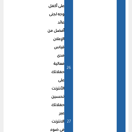
على أكمل
وجه لجنى
عائد
أفضل من
الإعلان
قياس
مدى
فعالية
حملاتك
على
الأنترنت
تحسين
حملاتك
عبر
الانترنت
فى ضوء