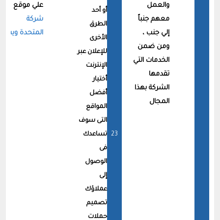
والعمل
علي موقع
أو أحد
معهم جنباً
شركة
الطرق
إلي جنب ،
المتحدة ويب
الأخرى
ومن ضمن
للإعلان عبر
الخدمات التي
الإنترنت
تقدمها
أختيار
الشركة بهذا
أفضل
المجال
المواقع
التى سوف
تساعدك
فى
الوصول
إلى
عملاؤك
تصميم
حملات