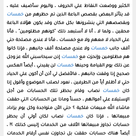
الكثير ووضعت النقاط علي الحروف ، واليوم سأضيف عليه ،
قد يتأثر البعض بقصص الباعة الذين تم حظرهم من
خمسات
وبقصصهم التي ينشرونها بكل مكان وقد يكون هؤلاء الباعة
محقين ، ولما لا ، أنا لا أستبعد ذلك "كونهم مظلومين" ، فأنا
علي الحياد لا معهم ولا مع خمسات ، فأنا لا عندي مصلحة حتي
أقف جانب
خمسات
ولا عندي مصلحة أقف جانبهم ، فإذا كانوا
هم مظلومين وإنحزت مع
خمسات
إذن سيحاسبني الله عز وجل
عن ذلك يوم القيامة وحينها
خمسات
لن يفيدني ، أيضاً العكس
صحيح إذا وقفت جانبهم ، فالأفضل لي أذن أن أكون علي الحياد
حتي لا أظلم أياً من الطرفين ، نعود لصلب الموضوع وأقول إذا
كان
خمسات
نصاب وقام بحظر تلك الحسابات من أجل
الإستيلاء علي أموالهم ، حسناً وماذا عن الحسابات التي حققت
ماشاء الله مبيعات فلكية ؟ حتي الأن متواجدة وكل يوم يزاداد
مبيعاتها ، فإذا كان
خمسات
نصاب لكان أولي أن يحظر
حسابات تجاوز مبيعاتها الألاف من الخدمات إليس كذلك ؟! ،
أيضاً هناك حسابات حققت بل تجاوزت نفس أرقام الخدمات