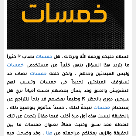
السلام عليكم ورحمة الله وبركاته ، هل
خمسات
نصاب ؟! كثيراً
ما يتردد هذا السؤال بذهن كثيراً من مستخدمي
خمسات
وليس المبتدئين وحدهم ، ولكن كلمة
خمسات
نصاب قد
تستوقف المبتدئين تحديداً في خمسات وتسبب لهم
التشويش والقلق وقد يسأل بعضهم نفسه أحياناً تري هل
سيحين دوري بالحظر ؟! وطبعاً بعضهم قد يلجأ للتراجع عن
إستخدام
خمسات
نتيجةً لذلك ، حسناً سأقوم بتوضيح ذلك ،
بالحقيقة ليست هذه أول مرة أكتب فيها مقالاً يتحدث عن تلك
النقطة فقد سبق وكتبت مقالاً بعنوان خمسات ما بين
الحقيقة والزيف يمكنكم مراجعته من
هنا
، وقد وضحت فيه