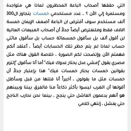
التي حققها أصحاب الباعة المحظرون لماذا هي متواجدة
ومستمرة إلي الأن ؟ ، عدد مستخدمي
خمسات
يتجاوز ال300
ألف مستخدم سوف أفترض ان الباعة أضعف الإيمان خمسة
الالاف فقط وفلنفترض أيضاً جدلاً أن أصحاب المبيعات العالية
لن أقول ألف بل سأقول خمسمائة حساب بل سأقول مائتي
حساب لماذا لم يتم حظر تلك الحسابات أيضاً ، أعتقد أنكم
فهمتم الأن وإتضحت لكم الصورة ، خلاصة القول هناك مثل
مصري يقول "إمشي عدل يحتار عدوك فيك" أما أنا سأقول "إلتزم
بقوانين خمسات يحتار خمسات فيك" هذا بإعتبار جدلاً أن
خمسات مثل ما يقولون ، أخيراً أنا قلتها من قبل وسأظل
أقولها أن الغرب ليسوا بأكثر ذكاءاً منا فالفرق بيننا وبيبنهم
هو أنهم يدعمون الفاشل حتي ينجح ، بينما نحن نحارب الناجح
حتي يفشل ، إنتهي كلامي