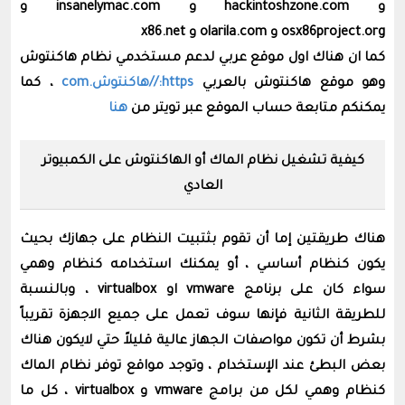
و hackintoshzone.com و insanelymac.com و
osx86project.org و olarila.com و x86.net
كما ان هناك اول موقع عربي لدعم مستخدمي نظام هاكنتوش
وهو موقع هاكنتوش بالعربي
https://هاكنتوش.com
، كما
يمكنكم متابعة حساب الموقع عبر تويتر من
هنا
كيفية تشغيل نظام الماك أو الهاكنتوش على الكمبيوتر
العادي
هناك طريقتين إما أن تقوم بثتبيت النظام على جهازك بحيث
يكون كنظام أساسي ، أو يمكنك استخدامه كنظام وهمي
سواء كان على برنامج vmware او virtualbox ، وبالنسبة
للطريقة الثانية فإنها سوف تعمل على جميع الاجهزة تقريباً
بشرط أن تكون مواصفات الجهاز عالية قليلاً حتي لايكون هناك
بعض البطئ عند الإستخدام ، وتوجد مواقع توفر نظام الماك
كنظام وهمي لكل من برامج vmware و
virtualbox
، كل ما