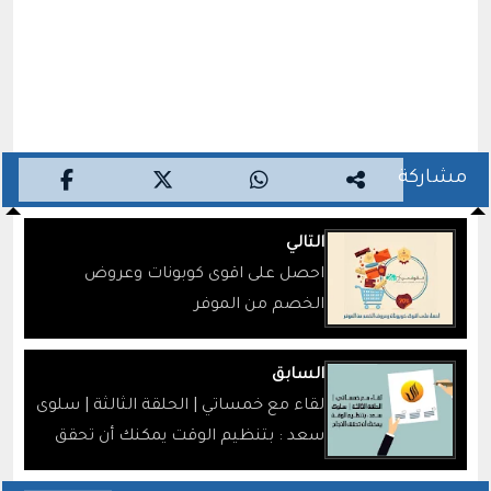
مشاركة
التالي
احصل على اقوى كوبونات وعروض
الخصم من الموفر
السابق
لقاء مع خمساتي | الحلقة الثالثة | سلوى
سعد : بتنظيم الوقت يمكنك أن تحقق
النجاح