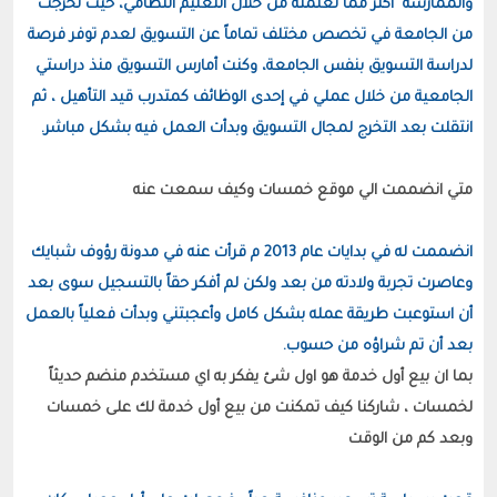
والممارسة  أكثر مما تعلمته من خلال التعليم النظامي، حيث تخرجت 
من الجامعة في تخصص مختلف تماماً عن التسويق لعدم توفر فرصة 
لدراسة التسويق بنفس الجامعة، وكنت أمارس التسويق منذ دراستي 
الجامعية من خلال عملي في إحدى الوظائف كمتدرب قيد التأهيل ، ثم 
انتقلت بعد التخرج لمجال التسويق وبدأت العمل فيه بشكل مباشر.
انضممت له في بدايات عام 2013 م قرأت عنه في مدونة رؤوف شبايك 
وعاصرت تجربة ولادته من بعد ولكن لم أفكر حقاً بالتسجيل سوى بعد 
أن استوعبت طريقة عمله بشكل كامل وأعجبتني وبدأت فعلياً بالعمل 
بعد أن تم شراؤه من حسوب.
بما ان بيع أول خدمة هو اول شئ يفكر به اي مستخدم منضم حديثاً 
لخمسات ، شاركنا كيف تمكنت من بيع أول خدمة لك على خمسات 