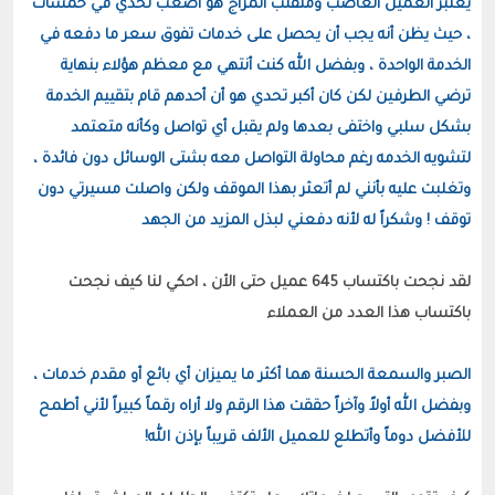
يعتبر العميل الغاضب ومتقلب المزاج هو أصعب تحدي في خمسات 
، حيث يظن أنه يجب أن يحصل على خدمات تفوق سعر ما دفعه في 
الخدمة الواحدة ، وبفضل الله كنت أنتهي مع معظم هؤلاء بنهاية 
ترضي الطرفين لكن كان أكبر تحدي هو أن أحدهم قام بتقييم الخدمة 
بشكل سلبي واختفى بعدها ولم يقبل أي تواصل وكأنه متعتمد 
لتشويه الخدمه رغم محاولة التواصل معه بشتى الوسائل دون فائدة ، 
وتغلبت عليه بأنني لم أتعثر بهذا الموقف ولكن واصلت مسيرتي دون 
توقف ! وشكراً له لأنه دفعني لبذل المزيد من الجهد
لقد نجحت باكتساب 645 عميل حتى الأن ، احكي لنا كيف نجحت 
الصبر والسمعة الحسنة هما أكثر ما يميزان أي بائع أو مقدم خدمات ، 
وبفضل الله أولاً وآخراً حققت هذا الرقم ولا أراه رقماً كبيراً لأني أطمح 
للأفضل دوماً وأتطلع للعميل الألف قريباً بإذن الله!