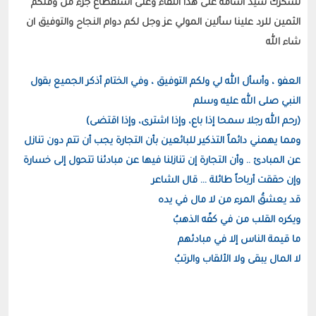
نشكرك سيد أسامة على هذا اللقاء وعلى استقطاع جزء من وقتكم 
الثمين للرد علينا سألين المولي عز وجل لكم دوام النجاح والتوفيق ان 
شاء الله

العفو ، وأسأل الله لي ولكم التوفيق ، وفي الختام أذكر الجميع بقول 
ومما يهمني دائماً التذكير للبائعين بأن التجارة يجب أن تتم دون تنازل 
عن المبادئ .. وأن التجارة إن تنازلنا فيها عن مبادئنا تتحول إلى خسارة 
لا المال يبقى ولا الألقاب والرتبُ