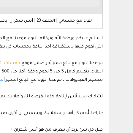
لقاء مع خمساتي | الحلقة 23 | أنس شكران: يجب عليك ان تواكب العصر وتطور من خدماتك وما تقدمه في الموقع
السلام عليكم ورحمة الله وبركاته، اليوم موعدنا م
التي نقوم فيها باستضافة أحد الباعة بخمسات كي ين
موعدنا اليوم مع بائع مميز آخر ضمن موقع
خمسات
تصميم الفيديوهات ، موعدنا اليوم مع البائع المميز
أن
نشكرك سيد أنس لإتاحة هذه الفرصة لنا، وأهلا بك بموق
-بارك الله فيك, أهلا و سهلا بك ويسعدني ان أكون ضي
قبل كل شئ نريد أن نتعرف من هو أنس شكران ؟