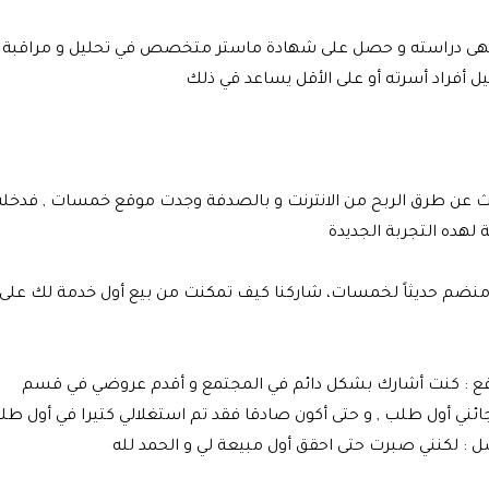
2 سنة . شاب طموح . أنهى دراسته و حصل على شهادة ماستر متخصص في تحليل و مراقبة
عيل أفراد أسرته أو على الأقل يساعد قي ذلك
ع كان بتاريخ 28 يونيو 2014 . كنت أبحث عن طرق الربح من الانترنت و بالصدفة وجدت موقع خمسات , فدخ
هده التجربة الجديدة
 منضم حديثاً لخمسات، شاركنا كيف تمكنت من بيع أول خدمة لك على
وقع : كنت أشارك بشكل دائم في المجتمع و أقدم عروضي في قسم
 جائني أول طلب , و حتى أكون صادقا فقد تم استغلالي كتيرا في أول ط
: لكنني صبرت حتى احقق أول مبيعة لي و الحمد لله