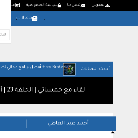
الفهرس
إتصل بنا
سياسة الخصوصية
إعلن لدينا
مقالات
بر
HandBrake: أفضل برنامج مجاني لضغط وتحويل الفيديو
أحدث المقالات
لقاء مع خمساتي | الحلقة 23 | أنس شكران: يجب عليك ان تواكب العصر وتطور من خدماتك وما تقدمه في الموقع
أحمد عبد العاطي