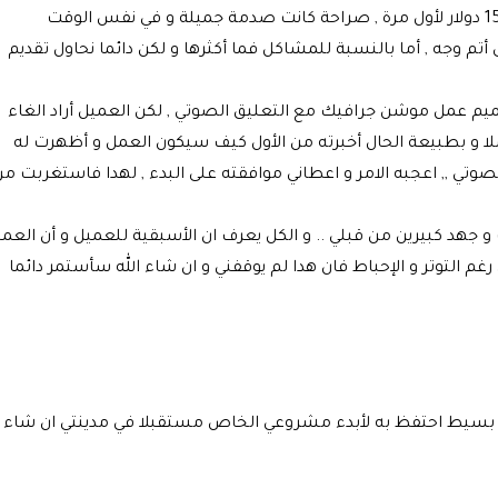
- كانت أول تجربة مميزة لي عندما جائني طلب بمبلغ 150 دولار لأول مرة , صراحة كانت صدمة جميلة و في نفس الوقت
 وجه , أما بالنسبة للمشاكل فما أكثرها و لكن دائما نحاول تقديم
يم عمل موشن جرافيك مع التعليق الصوتي , لكن العميل أراد الغاء
ا و بطبيعة الحال أخبرته من الأول كيف سيكون العمل و أظهرت له
وتي ,, اعجبه الامر و اعطاني موافقته على البدء , لهدا فاستغربت من
 جهد كبيرين من قبلي .. و الكل يعرف ان الأسبقية للعميل و أن العم
م التوتر و الإحباط فان هدا لم يوقفني و ان شاء الله سأستمر دائما
ء بسيط احتفظ به لأبدء مشروعي الخاص مستقبلا في مدينتي ان شاء