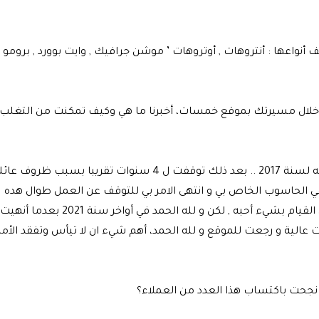
واعها : أنتروهات , أوتروهات ’ موشن جرافيك , وايت بوورد , برومو ,
خلال مسيرتك بموقع خمسات، أخبرنا ما هي وكيف تمكنت من التغلب
- انضممت للموقع سنة 2014 تقريبا و كنت اشتغل فيه لسنة 2017 .. بعد ذلك توقفت ل 4 سنوات تقريبا بسبب ظروف
في الحاسوب الخاص بي و انتهى الامر بي للتوقف عن العمل طوال هده
المدة , الامر صراحة محزن كلما اتذكره لانني توقفت عن القيام بشيء أحبه , لكن و لله الحمد في أواخر سنة 2021 بعدما أنهيت
الية و رجعت للموقع و لله الحمد، أهم شيء ان لا تيأس وتفقد الأم