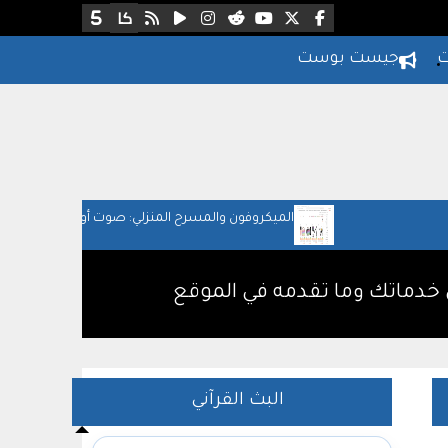
ت
جيست بوست
الميكروفون والمسرح المنزلي: صوت أوضح لحياتك اليو
والعمل
البث القرآني