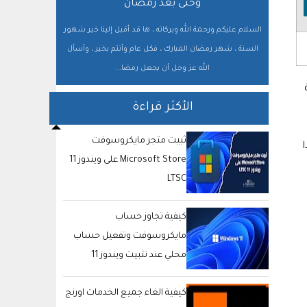
وحتى بعد رمضان
السلام عليكم ورحمة الله وبركاته ، ها قد أقبل إلينا خير شهور
السنة ، شهر رمضان المبارك ، فكل عام وأنتم بخير ، وأسأل
الله عز وجل أن يجعل رمضا...
الأكثر قراءة
ثبيت متجر مايكروسوفت
هذا
Microsoft Store على ويندوز 11
LTSC
كيفية تجاوز حساب
مايكروسوفت وتفعيل حساب
محلي عند تثبيت ويندوز 11
كيفية الغاء جميع الخدمات اورنج