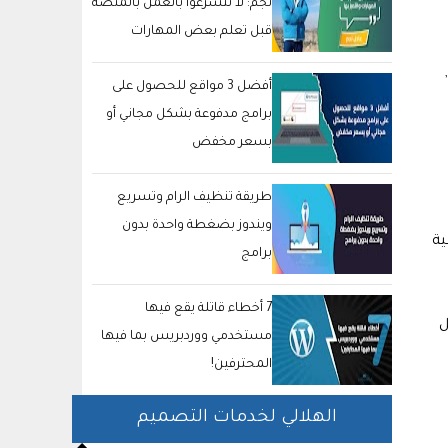
نجم: لا تتسرعوا بالعمل بالمنصة
قبل تعلم بعض المهارات
والتميز بها
أفضل 3 مواقع للحصول على
برامج مدفوعة بشكل مجاني أو
بسعر مخفض
طريقة تنظيف الرام وتسريع
ويندوز بضغطة واحدة بدون
 عائلية
برامج
7 أخطاء قاتلة يقع فيها
ل
مستخدمي ووردبريس بما فيها
المحترفين!
الهلالي لخدمات التصميم