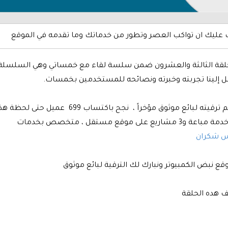
ع الحلقة الثالثة والعشرون ضمن سلسة لقاء مع خمساتي وهي السلسلة
قل إلينا تجربته وخبرته ونصائحه للمستخدمين بخمسات.
، تم ترقيته لبائع موثوق مؤخراً ، نجح باكتساب 699 عميل حتى لحظة 
اللقاء، بتقييم كامل 5 من 5 نجوم وحقق أكثر من 500 خدمة مباعة و3 مشاريع على موقع مستقل ، متخصص بخدمات
س شكران
ع نبض الكمبيوتر ونبارك لك الترقية لبائع موثوق
ف هده الحلقة