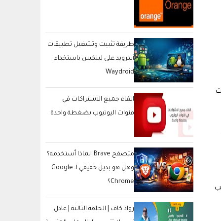
طريقة تثبيت وتشغيل تطبيقات
أندرويد على لينكس باستخدام
Waydroid
لت
الغاء جميع الاشتراكات في
قنوات اليوتيوب بضغطة واحدة
متصفح Brave: لماذا أستخدمه؟
وهل هو بديل حقيقي لـ Google
Chrome؟
لب
رواد كاف | الحلقة الثالثة | عادل