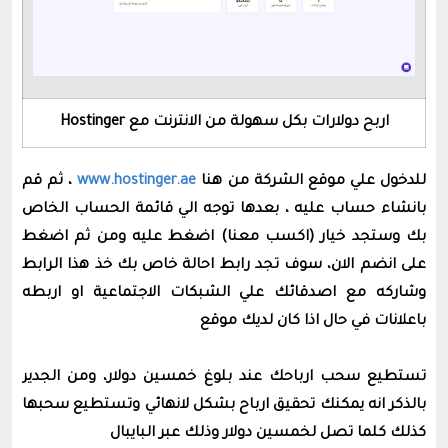
اربح دولارات بكل سهولة من الانترنت مع Hostinger
للدخول علي موقع الشركة من هنا
www.hostinger.ae
، ثم قم
بانشاء حساب عليه ، بعدها توجه الي قائمة الحساب الخاص
بك وستجد خيار (اكسب معنا) اضغط عليه ومن ثم اضغط
على انضم الان، سوف تجد رابط احالة خاص بك خذ هذا الرابط
وشاركه مع اصدقائك علي الشبكات الاجتماعية او اربطه
باعلانات في حال اذا كان لديك موقع
تستطيع سحب ارباحك عند بلوغ خمسين دولار، ومن الجدير
بالذكر انه يمكنك تحقيق ارباح بشكل لانهائي وتستطيع سحبها
كذلك كلما تصل لخمسين دولار وذلك عبر البايبال